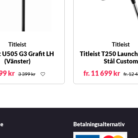
Titleist
Titleist
st U505 G3 Grafit LH
Titleist T250 Launc
(Vänster)
Stål Custom
99 kr
fr. 11 699 kr
3 399 kr
fr. 12 
ce
Betalningsalternativ