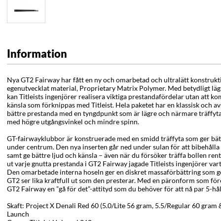
Information
Nya GT2 Fairway har fått en ny och omarbetad och ultralätt konstruktio
egenutvecklat material, Proprietary Matrix Polymer. Med betydligt lägre 
kan Titleists ingenjörer realisera viktiga prestandafördelar utan att 
känsla som förknippas med Titleist. Hela paketet har en klassisk och a
bättre prestanda med en tyngdpunkt som är lägre och närmare träffyta
med högre utgångsvinkel och mindre spinn.
GT-fairwayklubbor är konstruerade med en smidd träffyta som ger bättr
under centrum. Den nya inserten går ned under sulan för att bibehålla
samt ge bättre ljud och känsla – även när du försöker träffa bollen rent i 
ut varje gnutta prestanda i GT2 Fairway jagade Titleists ingenjörer va
Den omarbetade interna hoseln ger en diskret massaförbättring som ger
GT2 ser lika kraftfull ut som den presterar. Med en päronform som för
GT2 Fairway en ”gå för det”-attityd som du behöver för att nå par 5-hål
Skaft: Project X Denali Red 60 (5.0/Lite 56 gram, 5.5/Regular 60 gram 
Launch