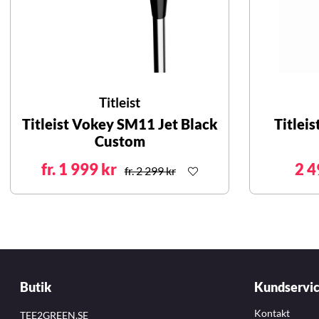
Titleist
Titleist Vokey SM11 Jet Black
Titlei
Custom
fr. 1 999 kr
2 4
fr. 2 299 kr
Butik
Kundservi
Kontakt
TEE2GREEN.SE