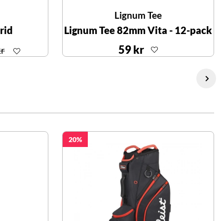
Lignum Tee
rid
Lignum Tee 82mm Vita - 12-pack
59 kr
kr
20