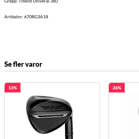
Grepp: Titleist Univeral 360
Artikelnr:
670RG3A18
Se fler varor
13
26