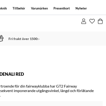
eknik
Tillbehör
Varumärken
Presentkort
Nyheter
Fri frakt över 1500:-
 DENALI RED
förtroende för din fairwayklubba har GT2 Fairway
sekvent imponerande utgångsvinkel, längd och förlåtande
.