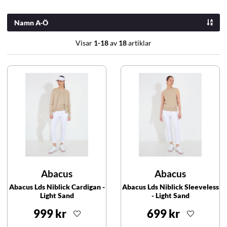
Namn A-Ö
Visar
1-18
av
18
artiklar
Abacus
Abacus
Abacus Lds Niblick Cardigan -
Abacus Lds Niblick Sleeveless
Light Sand
- Light Sand
999 kr
699 kr