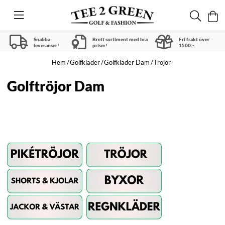
Snabba
Brett sortiment med bra
Fri frakt över
leveranser!
priser!
1500:-
Hem
Golfkläder
Golfkläder Dam
Tröjor
Golftröjor Dam