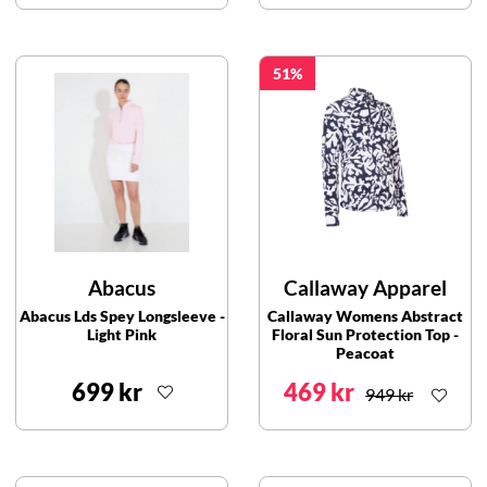
51
Abacus
Callaway Apparel
Abacus Lds Spey Longsleeve -
Callaway Womens Abstract
Light Pink
Floral Sun Protection Top -
Peacoat
699 kr
469 kr
949 kr