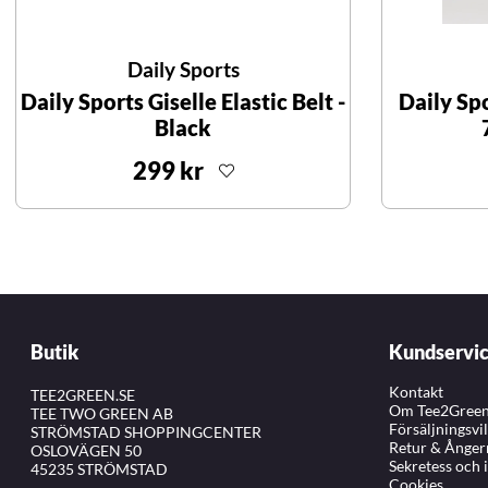
Daily Sports
Daily Sports Giselle Elastic Belt -
Daily Sp
Black
299 kr
Butik
Kundservi
Kontakt
TEE2GREEN.SE
Om Tee2Gree
TEE TWO GREEN AB
Försäljningsvi
STRÖMSTAD SHOPPINGCENTER
Retur & Ånger
OSLOVÄGEN 50
Sekretess och 
45235 STRÖMSTAD
Cookies