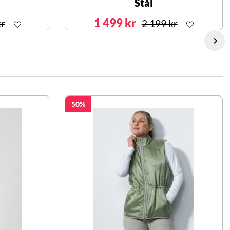
Stål
1 499 kr
kr
2 199 kr
50