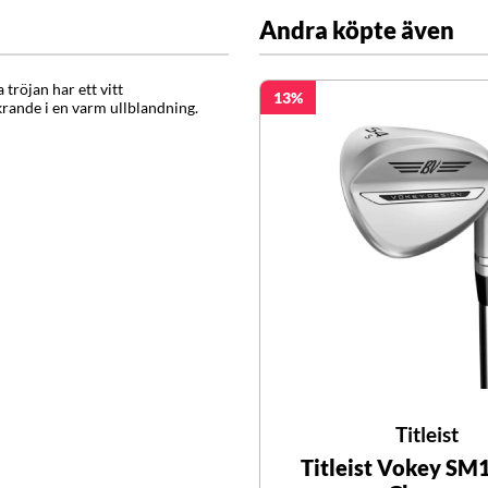
Andra köpte även
tröjan har ett vitt
13
rande i en varm ullblandning.
Titleist
Titleist Vokey SM