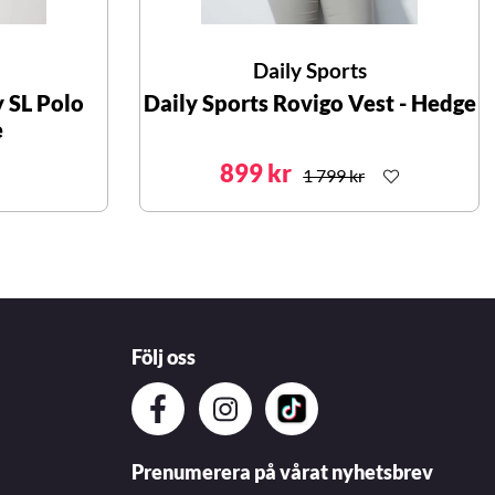
Daily Sports
y SL Polo
Daily Sports Rovigo Vest - Hedge
e
899 kr
1 799 kr
Följ oss
Prenumerera på vårat nyhetsbrev