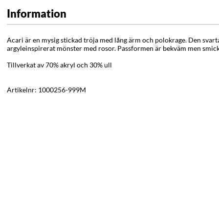
Information
Acari är en mysig stickad tröja med lång ärm och polokrage. Den svarta 
argyleinspirerat mönster med rosor. Passformen är bekväm men smick
Tillverkat av 70% akryl och 30% ull
Artikelnr:
1000256-999M