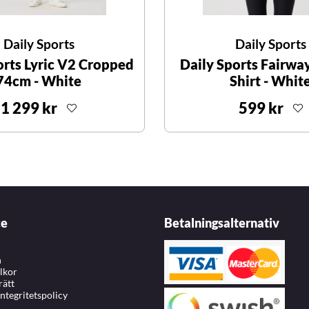
Daily Sports
Daily Sports
orts Lyric V2 Cropped
Daily Sports Fairwa
74cm - White
Shirt - Whit
1 299 kr
599 kr
ce
Betalningsalternativ
n
llkor
rätt
integritetspolicy