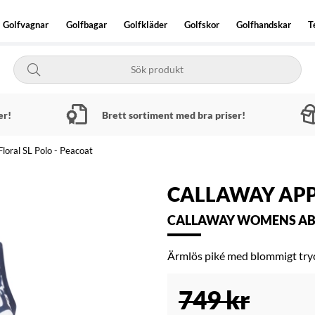
Golfvagnar
Golfbagar
Golfkläder
Golfskor
Golfhandskar
T
er!
Brett sortiment med bra priser!
oral SL Polo - Peacoat
CALLAWAY AP
CALLAWAY WOMENS ABST
Ärmlös piké med blommigt try
749
kr