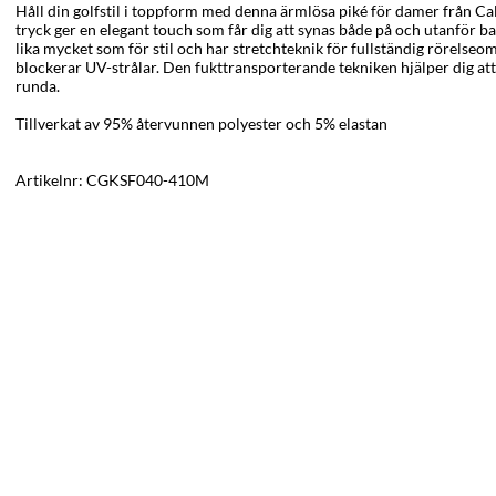
Håll din golfstil i toppform med denna ärmlösa piké för damer från 
tryck ger en elegant touch som får dig att synas både på och utanför b
lika mycket som för stil och har stretchteknik för fullständig rörelse
blockerar UV-strålar. Den fukttransporterande tekniken hjälper dig att
runda.
Tillverkat av 95% återvunnen polyester och 5% elastan
Artikelnr:
CGKSF040-410M