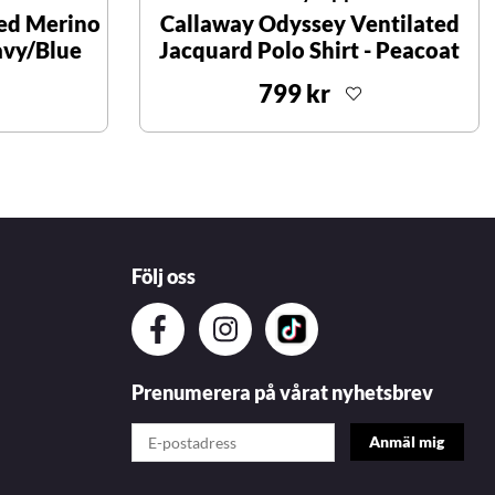
ed Merino
Callaway Odyssey Ventilated
avy/Blue
Jacquard Polo Shirt - Peacoat
799 kr
Följ oss
Prenumerera på vårat nyhetsbrev