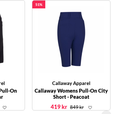
51
rel
Callaway Apparel
Pull-On
Callaway Womens Pull-On City
ar
Short - Peacoat
419 kr
849 kr