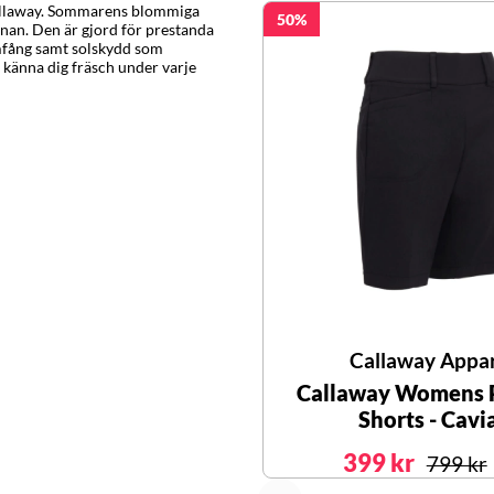
Callaway. Sommarens blommiga
50
anan. Den är gjord för prestanda
omfång samt solskydd som
 känna dig fräsch under varje
Callaway Appa
Callaway Womens 
Shorts - Cavi
399 kr
799 kr