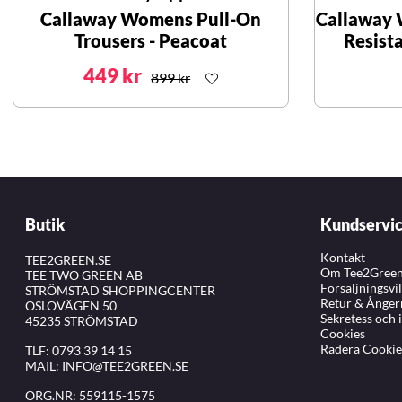
Callaway Womens Pull-On
Callaway
Trousers - Peacoat
Resist
449 kr
899 kr
Butik
Kundservi
Kontakt
TEE2GREEN.SE
Om Tee2Gree
TEE TWO GREEN AB
Försäljningsvi
STRÖMSTAD SHOPPINGCENTER
Retur & Ånger
OSLOVÄGEN 50
Sekretess och 
45235 STRÖMSTAD
Cookies
Radera Cookie
TLF:
0793 39 14 15
MAIL:
INFO@TEE2GREEN.SE
ORG.NR: 559115-1575