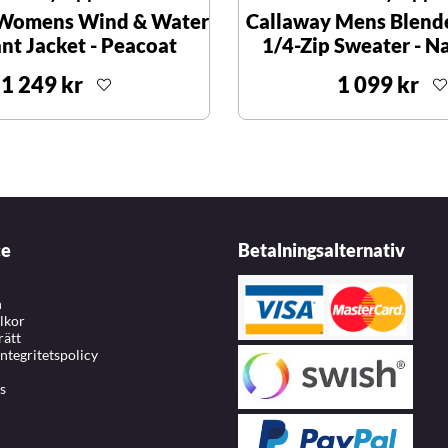
 Womens Wind & Water
Callaway Mens Blend
ant Jacket - Peacoat
1/4-Zip Sweater - N
1 249 kr
1 099 kr
ce
Betalningsalternativ
n
llkor
rätt
integritetspolicy
s