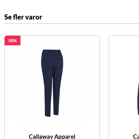
Se fler varor
50
Callaway Apparel
Ca