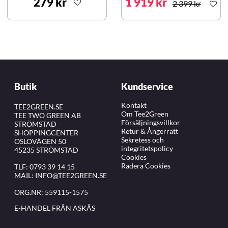
279 kr
1 919 kr
2 399 kr
Butik
Kundservice
Kontakt
TEE2GREEN.SE
Om Tee2Green
TEE TWO GREEN AB
Försäljningsvillkor
STRÖMSTAD
Retur & Ångerrätt
SHOPPINGCENTER
Sekretess och
OSLOVÄGEN 50
integritetspolicy
45235 STRÖMSTAD
Cookies
Radera Cookies
TLF:
0793 39 14 15
MAIL:
INFO@TEE2GREEN.SE
ORG.NR: 559115-1575
E-HANDEL FRÅN ASKÅS