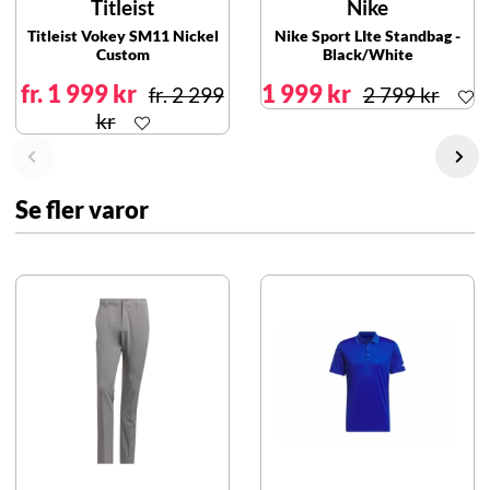
Titleist
Nike
Titleist Vokey SM11 Nickel
Nike Sport LIte Standbag -
Custom
Black/White
fr. 1 999 kr
1 999 kr
fr. 2 299
2 799 kr
kr
Se fler varor