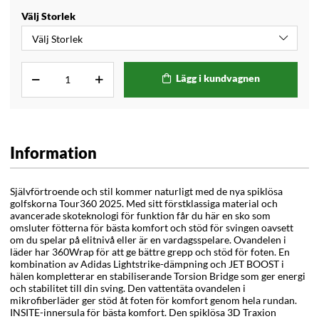
Välj Storlek
Lägg i kundvagnen
Information
Självförtroende och stil kommer naturligt med de nya spiklösa
golfskorna Tour360 2025. Med sitt förstklassiga material och
avancerade skoteknologi för funktion får du här en sko som
omsluter fötterna för bästa komfort och stöd för svingen oavsett
om du spelar på elitnivå eller är en vardagsspelare. Ovandelen i
läder har 360Wrap för att ge bättre grepp och stöd för foten. En
kombination av Adidas Lightstrike-dämpning och JET BOOST i
hälen kompletterar en stabiliserande Torsion Bridge som ger energi
och stabilitet till din sving. Den vattentäta ovandelen i
mikrofiberläder ger stöd åt foten för komfort genom hela rundan.
INSITE-innersula för bästa komfort. Den spiklösa
3D Traxion