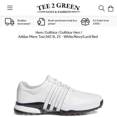
Snabba
Brett sortiment med bra
Fri frakt över
leveranser!
priser!
1500:-
Hem
Golfskor
Golfskor Herr
Adidas Mens Tour360 SL 25 - White/Navy/Lucid Red