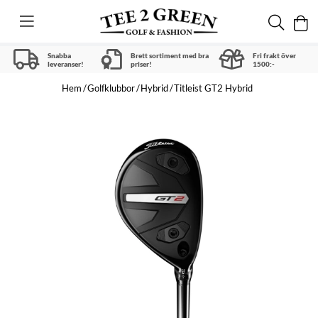
Snabba
Brett sortiment med bra
Fri frakt över
leveranser!
priser!
1500:-
Hem
Golfklubbor
Hybrid
Titleist GT2 Hybrid