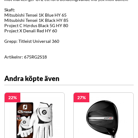
Skaft:
Mitsubishi Tensei 1K Blue HY 65
Mitsubishi Tensei 1K Black HY 85
Project C Hzrdus Black 5G HY 80
Project X Denali Red HY 60
Grepp: Titleist Universal 360
Artikelnr:
675RG2S18
Andra köpte även
22
27