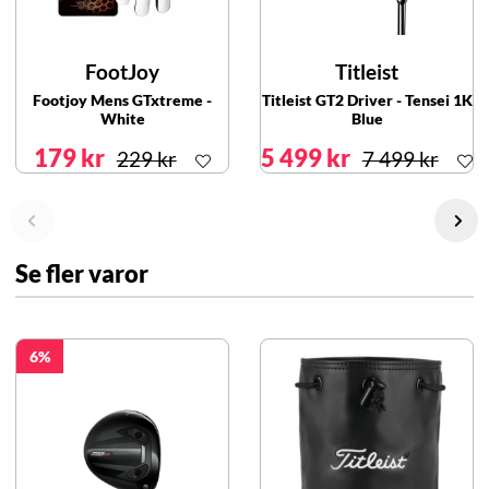
FootJoy
Titleist
Footjoy Mens GTxtreme -
Titleist GT2 Driver - Tensei 1K
White
Blue
179 kr
5 499 kr
229 kr
7 499 kr
Se fler varor
6