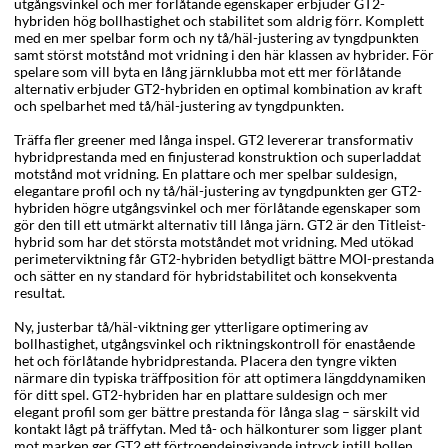
utgångsvinkel och mer förlåtande egenskaper erbjuder GT2-
hybriden hög bollhastighet och stabilitet som aldrig förr. Komplett
med en mer spelbar form och ny tå/häl-justering av tyngdpunkten
samt störst motstånd mot vridning i den här klassen av hybrider. För
spelare som vill byta en lång järnklubba mot ett mer förlåtande
alternativ erbjuder GT2-hybriden en optimal kombination av kraft
och spelbarhet med tå/häl-justering av tyngdpunkten.
Träffa fler greener med långa inspel. GT2 levererar transformativ
hybridprestanda med en finjusterad konstruktion och superladdat
motstånd mot vridning. En plattare och mer spelbar suldesign,
elegantare profil och ny tå/häl-justering av tyngdpunkten ger GT2-
hybriden högre utgångsvinkel och mer förlåtande egenskaper som
gör den till ett utmärkt alternativ till långa järn. GT2 är den Titleist-
hybrid som har det största motståndet mot vridning. Med utökad
perimeterviktning får GT2-hybriden betydligt bättre MOI-prestanda
och sätter en ny standard för hybridstabilitet och konsekventa
resultat.
Ny, justerbar tå/häl-viktning ger ytterligare optimering av
bollhastighet, utgångsvinkel och riktningskontroll för enastående
het och förlåtande hybridprestanda. Placera den tyngre vikten
närmare din typiska träffposition för att optimera längddynamiken
för ditt spel. GT2-hybriden har en plattare suldesign och mer
elegant profil som ger bättre prestanda för långa slag – särskilt vid
kontakt lågt på träffytan. Med tå- och hälkonturer som ligger plant
mot marken ger GT2 ett förtroendeingivande intryck intill bollen.