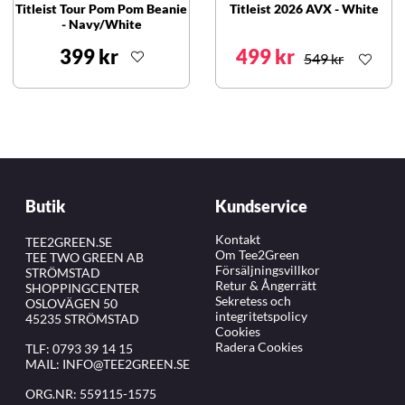
Titleist Tour Pom Pom Beanie
Titleist 2026 AVX - White
- Navy/White
399 kr
499 kr
549 kr
Butik
Kundservice
Kontakt
TEE2GREEN.SE
Om Tee2Green
TEE TWO GREEN AB
Försäljningsvillkor
STRÖMSTAD
Retur & Ångerrätt
SHOPPINGCENTER
Sekretess och
OSLOVÄGEN 50
integritetspolicy
45235 STRÖMSTAD
Cookies
Radera Cookies
TLF:
0793 39 14 15
MAIL:
INFO@TEE2GREEN.SE
ORG.NR: 559115-1575