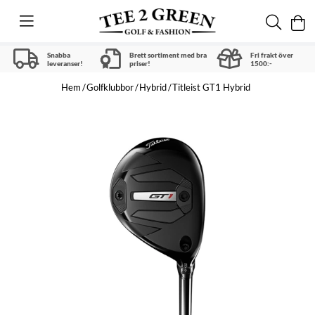
Snabba
Brett sortiment med bra
Fri frakt över
leveranser!
priser!
1500:-
Hem
Golfklubbor
Hybrid
Titleist GT1 Hybrid