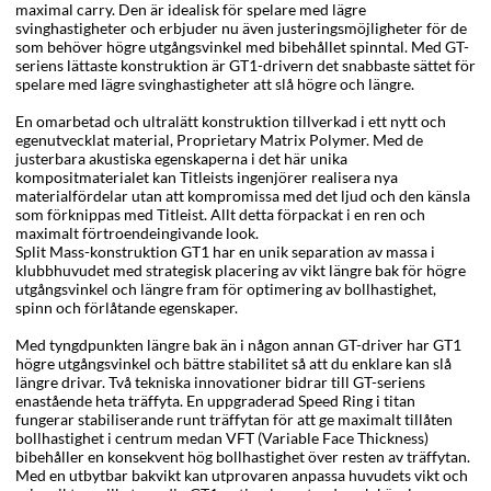
maximal carry. Den är idealisk för spelare med lägre
svinghastigheter och erbjuder nu även justeringsmöjligheter för de
som behöver högre utgångsvinkel med bibehållet spinntal. Med GT-
seriens lättaste konstruktion är GT1-drivern det snabbaste sättet för
spelare med lägre svinghastigheter att slå högre och längre.
En omarbetad och ultralätt konstruktion tillverkad i ett nytt och
egenutvecklat material, Proprietary Matrix Polymer. Med de
justerbara akustiska egenskaperna i det här unika
kompositmaterialet kan Titleists ingenjörer realisera nya
materialfördelar utan att kompromissa med det ljud och den känsla
som förknippas med Titleist. Allt detta förpackat i en ren och
maximalt förtroendeingivande look.
Split Mass-konstruktion GT1 har en unik separation av massa i
klubbhuvudet med strategisk placering av vikt längre bak för högre
utgångsvinkel och längre fram för optimering av bollhastighet,
spinn och förlåtande egenskaper.
Med tyngdpunkten längre bak än i någon annan GT-driver har GT1
högre utgångsvinkel och bättre stabilitet så att du enklare kan slå
längre drivar. Två tekniska innovationer bidrar till GT-seriens
enastående heta träffyta. En uppgraderad Speed Ring i titan
fungerar stabiliserande runt träffytan för att ge maximalt tillåten
bollhastighet i centrum medan VFT (Variable Face Thickness)
bibehåller en konsekvent hög bollhastighet över resten av träffytan.
Med en utbytbar bakvikt kan utprovaren anpassa huvudets vikt och