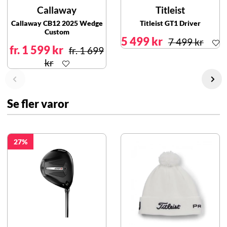
Callaway
Titleist
Callaway CB12 2025 Wedge
Titleist GT1 Driver
Custom
5 499 kr
7 499 kr
fr. 1 599 kr
fr. 1 699
kr
Se fler varor
27