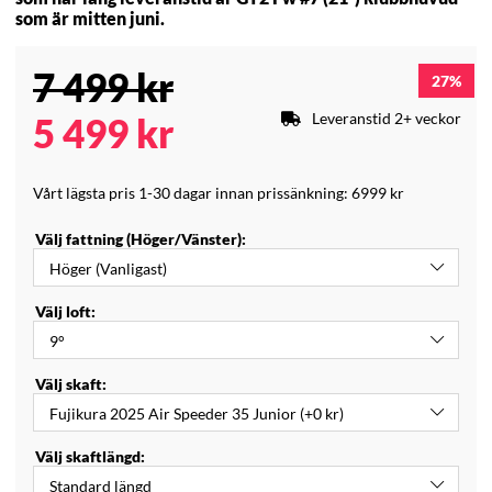
som är mitten juni.
7 499
kr
27
Leveranstid 2+ veckor
5 499
kr
Vårt lägsta pris 1-30 dagar innan prissänkning:
6999 kr
Välj fattning (Höger/Vänster):
Välj loft:
Välj skaft:
Välj skaftlängd: