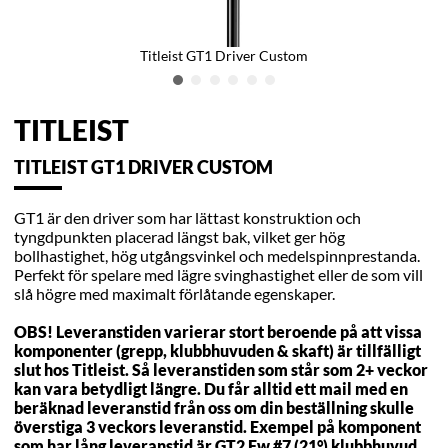
Titleist GT1 Driver Custom
TITLEIST
TITLEIST GT1 DRIVER CUSTOM
GT1 är den driver som har lättast konstruktion och
tyngdpunkten placerad längst bak, vilket ger hög
bollhastighet, hög utgångsvinkel och medelspinnprestanda.
Perfekt för spelare med lägre svinghastighet eller de som vill
slå högre med maximalt förlåtande egenskaper.
OBS! Leveranstiden varierar stort beroende på att vissa
komponenter (grepp, klubbhuvuden & skaft) är tillfälligt
slut hos Titleist. Så leveranstiden som står som 2+ veckor
kan vara betydligt längre. Du får alltid ett mail med en
beräknad leveranstid från oss om din beställning skulle
överstiga 3 veckors leveranstid. Exempel på komponent
som har lång leveranstid är GT2 Fw #7 (21°) klubbhuvud