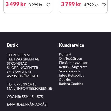
3 499 kr
3 799 kr
3 999 kr
4 799 kr
Butik
Kundservice
Kontakt
TEE2GREEN.SE
Om Tee2Green
TEE TWO GREEN AB
Försäljningsvillkor
STRÖMSTAD
Retur & Ångerrätt
SHOPPINGCENTER
Sekretess och
OSLOVÄGEN 50
integritetspolicy
45235 STRÖMSTAD
Cookies
Radera Cookies
TLF:
0793 39 14 15
MAIL:
INFO@TEE2GREEN.SE
ORG.NR: 559115-1575
E-HANDEL FRÅN ASKÅS