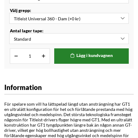
Välj grepp:
Antal lager tape:
Lägg i kundvagnen
Information
För spelare som vill ha lättspelad längd utan ansträngning har GT1
en ultralätt konfiguration för het och förlåtande prestanda med hög
utgångsvinkel och medelspinn. Det största teknologiska framsteget
någonsin för Titleist-drivers flyger högre med GT1. Med en ultralätt
konstruktion har GT1 tyngdpunkten längre bak än någon annan GT-
driver, vilket ger hög bollhastighet utan ansträngning och mer
förlåtande egenskaper med hög utgångsvinkel och medelspinn för