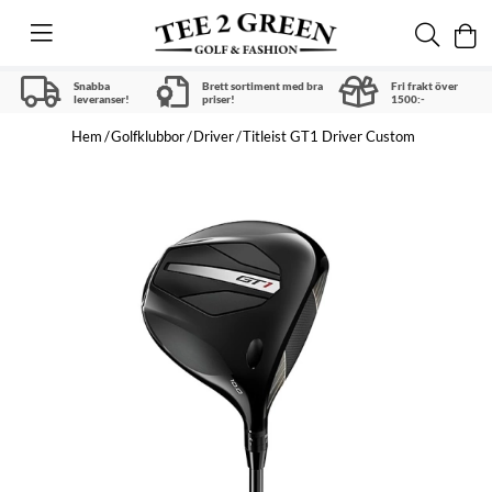
Snabba
Brett sortiment med bra
Fri frakt över
leveranser!
priser!
1500:-
Hem
Golfklubbor
Driver
Titleist GT1 Driver Custom