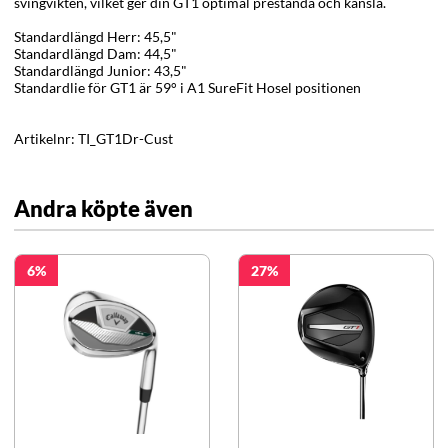
svingvikten, vilket ger din GT1 optimal prestanda och känsla.
Standardlängd Herr: 45,5"
Standardlängd Dam: 44,5"
Standardlängd Junior: 43,5"
Standardlie för GT1 är 59°
i A1 SureFit Hosel positionen
Artikelnr:
TI_GT1Dr-Cust
Andra köpte även
6
27