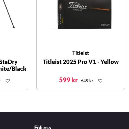
Titleist
 StaDry
Titleist 2025 Pro V1 - Yellow
hite/Black
599 kr
r
649 kr
Följ oss