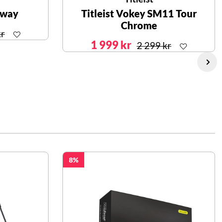
rway
Titleist Vokey SM11 Tour
Chrome
kr
1 999 kr
2 299 kr
8