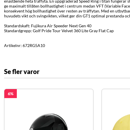
enastående heta träffyta. En uppgraderad Speed Ring i titan fungerar st
ge maximalt tillåten bollhastighet i centrum medan VFT (Variable Face
konsekvent hög bollhastighet över resten av träffytan. Med en utbytba
huvudets vikt och svingvikten, vilket ger din GT1 optimal prestanda oc
Standardskaft: Fujikura Air Speeder Next Gen 40
Standardgrepp: Golf Pride Tour Velvet 360 Lite Gray Flat Cap
Artikelnr:
672RG5A10
Se fler varor
6