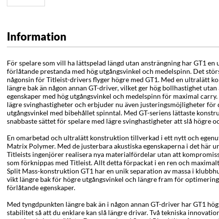
Information
För spelare som vill ha lättspelad längd utan ansträngning har GT1 en u
förlåtande prestanda med hög utgångsvinkel och medelspinn. Det stör
någonsin för Titleist-drivers flyger högre med GT1. Med en ultralätt 
längre bak än någon annan GT-driver, vilket ger hög bollhastighet uta
egenskaper med hög utgångsvinkel och medelspinn för maximal carry. 
lägre svinghastigheter och erbjuder nu även justeringsmöjligheter fö
utgångsvinkel med bibehållet spinntal. Med GT-seriens lättaste konstr
snabbaste sättet för spelare med lägre svinghastigheter att slå högre o
En omarbetad och ultralätt konstruktion tillverkad i ett nytt och egenu
Matrix Polymer. Med de justerbara akustiska egenskaperna i det här u
Titleists ingenjörer realisera nya materialfördelar utan att kompromis
som förknippas med Titleist. Allt detta förpackat i en ren och maximal
Split Mass-konstruktion GT1 har en unik separation av massa i klubbh
vikt längre bak för högre utgångsvinkel och längre fram för optimering
förlåtande egenskaper.
Med tyngdpunkten längre bak än i någon annan GT-driver har GT1 högr
stabilitet så att du enklare kan slå längre drivar. Två tekniska innovatio