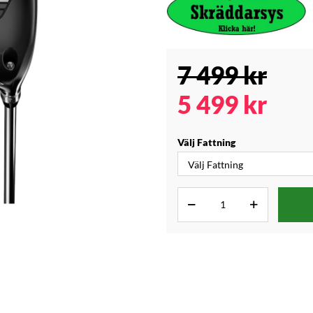
7 499
kr
5 499
kr
Välj Fattning