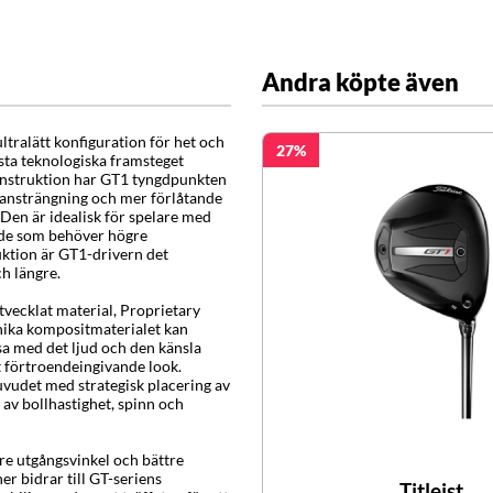
Andra köpte även
ltralätt konfiguration för het och
27
sta teknologiska framsteget
konstruktion har GT1 tyngdpunkten
n ansträngning och mer förlåtande
Den är idealisk för spelare med
r de som behöver högre
uktion är GT1-drivern det
ch längre.
tvecklat material, Proprietary
nika kompositmaterialet kan
sa med det ljud och den känsla
t förtroendeingivande look.
uvudet med strategisk placering av
 av bollhastighet, spinn och
e utgångsvinkel och bättre
ner bidrar till GT-seriens
Titleist