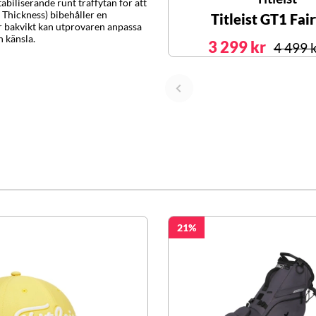
abiliserande runt träffytan för att
 Thickness) bibehåller en
Titleist GT1 Fai
r bakvikt kan utprovaren anpassa
h känsla.
3 299 kr
4 499 
21