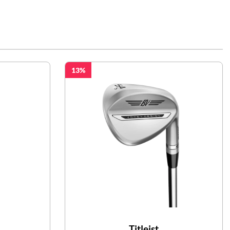
13
Titleist