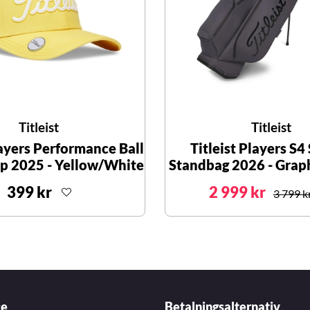
Titleist
Titleist
layers Performance Ball
Titleist Players S4
p 2025 - Yellow/White
Standbag 2026 - Grap
399 kr
2 999 kr
3 799 k
ce
Betalningsalternativ