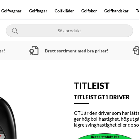
Golfvagnar
Golfbagar
Golfkläder
Golfskor
Golfhandskar
T
er!
Brett sortiment med bra priser!
TITLEIST
TITLEIST GT1 DRIVER
GT1 är den driver som har lätt
ger hög bollhastighet, hög utg
lägre svinghastighet eller de 