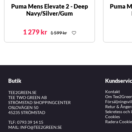
Puma Mens Elevate 2 - Deep
Puma Me
Navy/Silver/Gum
1 279 kr
1 599 kr
Butik
Kundservi
Kontakt
TEE2GREEN.SE
Om Tee2Gree
TEE TWO GREEN AB
Försäljningsvi
STRÖMSTAD SHOPPINGCENTER
Retur & Ånger
OSLOVÄGEN 50
Sekretess och 
45235 STRÖMSTAD
Cookies
Radera Cookie
TLF:
0793 39 14 15
MAIL:
INFO@TEE2GREEN.SE