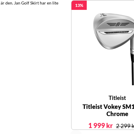
är den. Jan Golf Skirt har en lite
13
Titleist
Titleist Vokey SM
Chrome
1 999 kr
2 299 