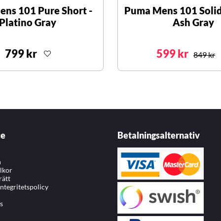
ns 101 Pure Short -
Puma Mens 101 Solid 
Platino Gray
Ash Gray
799 kr
599 kr
849 kr
ce
Betalningsalternativ
n
llkor
rätt
integritetspolicy
s