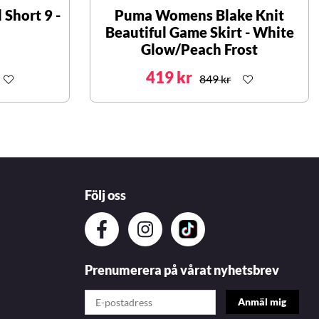
Short 9 -
Puma Womens Blake Knit
Beautiful Game Skirt - White
Glow/Peach Frost
419 kr
849 kr
Följ oss
Prenumerera på vårat nyhetsbrev