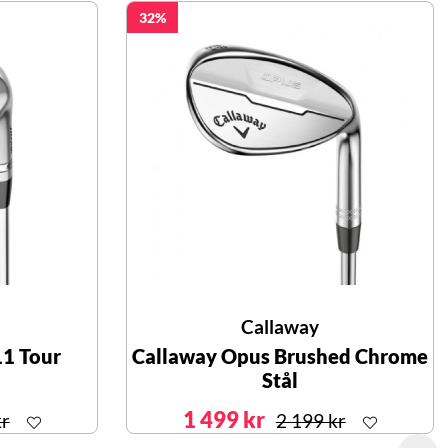
32
Callaway
11 Tour
Callaway Opus Brushed Chrome
Stål
1 499 kr
kr
2 199 kr