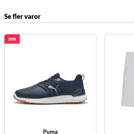
Se fler varor
20
Puma