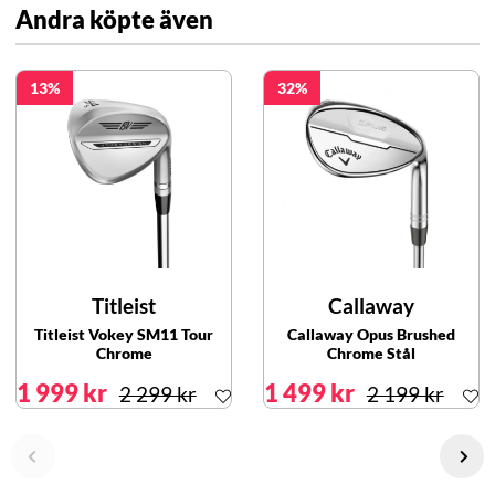
Andra köpte även
13
32
Titleist
Callaway
Titleist Vokey SM11 Tour
Callaway Opus Brushed
Chrome
Chrome Stål
1 999 kr
1 499 kr
2 299 kr
2 199 kr