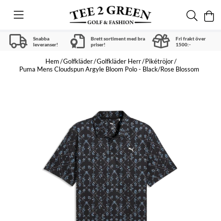
Snabba
Brett sortiment med bra
Fri frakt över
leveranser!
priser!
1500:-
Hem
Golfkläder
Golfkläder Herr
Pikétröjor
Puma Mens Cloudspun Argyle Bloom Polo - Black/Rose Blossom