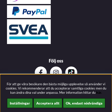
Följ oss
För att ge våra besökare den bästa möjliga upplevelse så använder vi
Prenumerera på vårat nyhetsbrev
cookies. Vi rekommenderar att du accepterar samtliga cookies men du
kan ändra dina val under anpassa.
Mer information hittar du
här.
Inställningar
Acceptera allt
Ok, endast nödvändiga