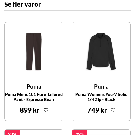
Se fler varor
Puma
Puma
Puma Mens 101 Pure Tailored
Puma Womens You-V Solid
Pant - Espresso Bean
1/4 Zip - Black
899 kr
749 kr
20
29