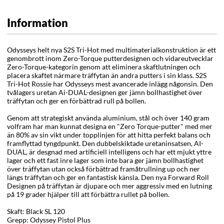
Information
Odysseys helt nya S2S Tri-Hot med multimaterialkonstruktion är ett
genombrott inom Zero-Torque putterdesignen och vidareutvecklar
Zero-Torque-kategorin genom att eliminera skaftlutningen och
placera skaftet närmare träffytan än andra putters i sin klass. S2S
Tri-Hot Rossie har Odysseys mest avancerade inlägg någonsin. Den
tvålagers uretan Ai-DUAL-designen ger jämn bollhastighet över
träffytan och ger en förbättrad rull på bollen.
Genom att strategiskt använda aluminium, stål och över 140 gram
volfram har man kunnat designa en "Zero Torque-putter" med mer
än 80% av sin vikt under topplinjen för att hitta perfekt balans och
framflyttad tyngdpunkt. Den dubbelskiktade uretaninsatsen, AI-
DUAL, är desgnad med artificiell intelligens och har ett mjukt yttre
lager och ett fast inre lager som inte bara ger jämn bollhastighet
över träffytan utan också förbättrad framåtrullning up och ner
längs träffytan och ger en fantastisk känsla. Den nya Forward Roll
Designen på träffytan är djupare och mer aggressiv med en lutning
på 19 grader hjälper till att förbättra rullet på bollen.
Skaft: Black SL 120
Grepp: Odyssey Pistol Plus