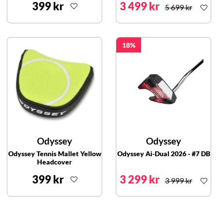
399 kr
3 499 kr
5 699 kr
18
Odyssey
Odyssey
Odyssey Tennis Mallet Yellow
Odyssey Ai-Dual 2026 - #7 DB
Headcover
399 kr
3 299 kr
3 999 kr