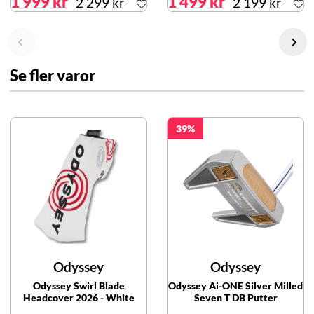
1 999 kr
1 499 kr
2 299 kr
2 199 kr
Se fler varor
39
Odyssey
Odyssey
Odyssey Swirl Blade
Odyssey Ai-ONE Silver Milled
Headcover 2026 - White
Seven T DB Putter