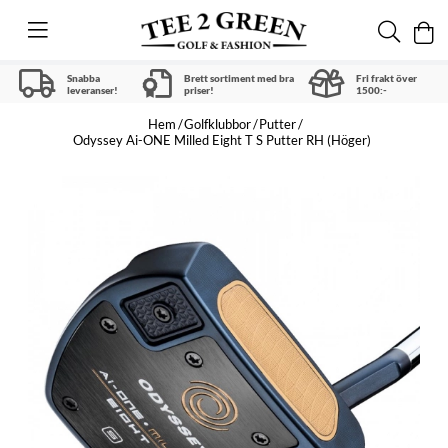
Snabba
Brett sortiment med bra
Fri frakt över
leveranser!
priser!
1500:-
Hem
Golfklubbor
Putter
Odyssey Ai-ONE Milled Eight T S Putter RH (Höger)