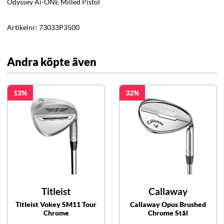
Odyssey Ai-ONE Milled Pistol
Artikelnr:
73033P3500
Andra köpte även
13
32
Titleist
Callaway
Titleist Vokey SM11 Tour
Callaway Opus Brushed
Chrome
Chrome Stål