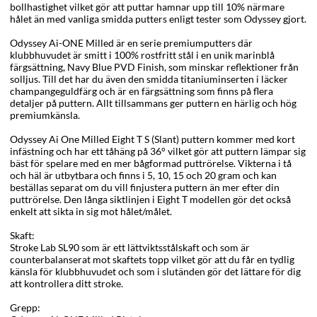
bollhastighet vilket gör att puttar hamnar upp till 10% närmare
hålet än med vanliga smidda putters enligt tester som Odyssey gjort.
Odyssey Ai-ONE Milled är en serie premiumputters där
klubbhuvudet är smitt i 100% rostfritt stål i en unik marinblå
färgsättning, Navy Blue PVD Finish, som minskar reflektioner från
solljus. Till det har du även den smidda titaniuminserten i läcker
champangeguldfärg och är en färgsättning som finns på flera
detaljer på puttern. Allt tillsammans ger puttern en härlig och hög
premiumkänsla.
Odyssey Ai One Milled Eight T S (Slant) puttern kommer med kort
infästning och har ett tåhäng på 36° vilket gör att puttern lämpar sig
bäst för spelare med en mer bågformad puttrörelse. Vikterna i tå
och häl är utbytbara och finns i 5, 10, 15 och 20 gram och kan
beställas separat om du vill finjustera puttern än mer efter din
puttrörelse. Den långa siktlinjen i Eight T modellen gör det också
enkelt att sikta in sig mot hålet/målet.
Skaft:
Stroke Lab SL90 som är ett lättviktsstålskaft och som är
counterbalanserat mot skaftets topp vilket gör att du får en tydlig
känsla för klubbhuvudet och som i slutänden gör det lättare för dig
att kontrollera ditt stroke.
Grepp: