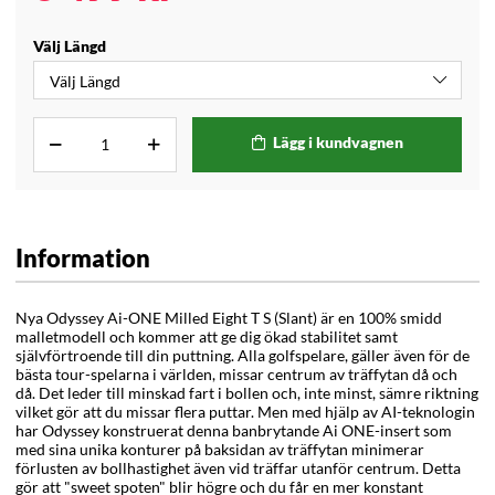
Välj Längd
Lägg i kundvagnen
Information
Nya Odyssey Ai-ONE Milled Eight T S (Slant) är en 100% smidd
malletmodell och kommer att ge dig ökad stabilitet samt
självförtroende till din puttning. Alla golfspelare, gäller även för de
bästa tour-spelarna i världen, missar centrum av träffytan då och
då. Det leder till minskad fart i bollen och, inte minst, sämre riktning
vilket gör att du missar flera puttar. Men med hjälp av AI-teknologin
har Odyssey konstruerat denna banbrytande Ai ONE-insert som
med sina unika konturer på baksidan av träffytan minimerar
förlusten av bollhastighet även vid träffar utanför centrum. Detta
gör att "sweet spoten" blir högre och du får en mer konstant