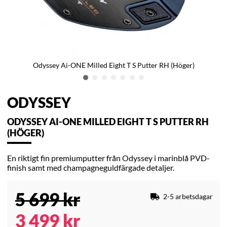
Odyssey Ai-ONE Milled Eight T S Putter RH (Höger)
ODYSSEY
ODYSSEY AI-ONE MILLED EIGHT T S PUTTER RH
(HÖGER)
En riktigt fin premiumputter från Odyssey i marinblå PVD-
finish samt med champagneguldfärgade detaljer.
5 699
kr
2-5 arbetsdagar
3 499
kr