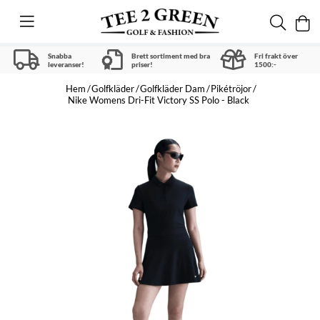
Snabba
Brett sortiment med bra
Fri frakt över
leveranser!
priser!
1500:-
Hem
Golfkläder
Golfkläder Dam
Pikétröjor
Nike Womens Dri-Fit Victory SS Polo - Black