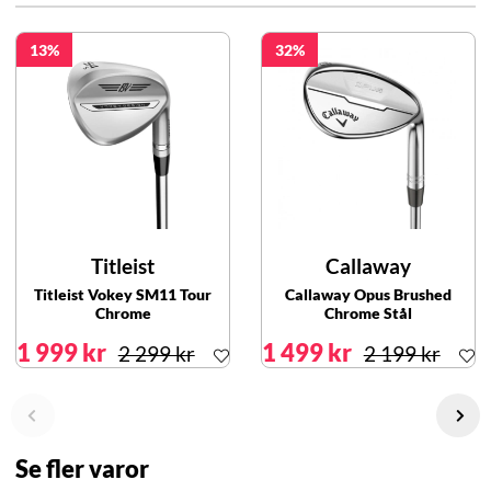
13
32
Titleist
Callaway
Titleist Vokey SM11 Tour
Callaway Opus Brushed
Chrome
Chrome Stål
1 999 kr
1 499 kr
2 299 kr
2 199 kr
Se fler varor