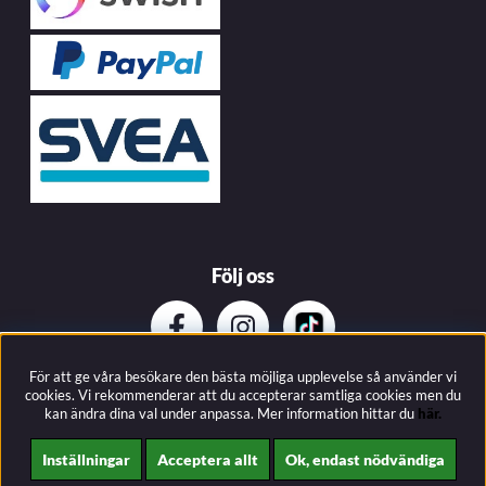
Följ oss
För att ge våra besökare den bästa möjliga upplevelse så använder vi
Prenumerera på vårat nyhetsbrev
cookies. Vi rekommenderar att du accepterar samtliga cookies men du
kan ändra dina val under anpassa.
Mer information hittar du
här.
Inställningar
Acceptera allt
Ok, endast nödvändiga