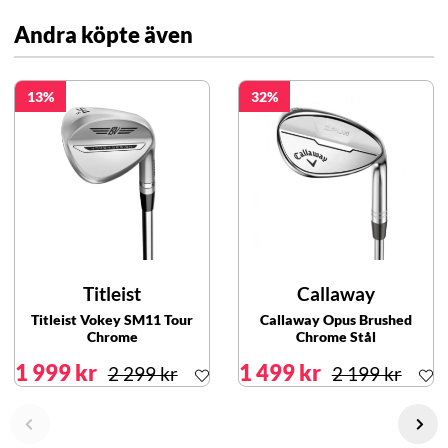
Andra köpte även
13
32
Titleist
Callaway
Titleist Vokey SM11 Tour
Callaway Opus Brushed
Chrome
Chrome Stål
1 999 kr
1 499 kr
2 299 kr
2 199 kr