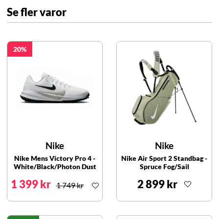
Se fler varor
20
Nike
Nike
Nike Mens Victory Pro 4 -
Nike Air Sport 2 Standbag -
White/Black/Photon Dust
Spruce Fog/Sail
1 399 kr
2 899 kr
1 749 kr