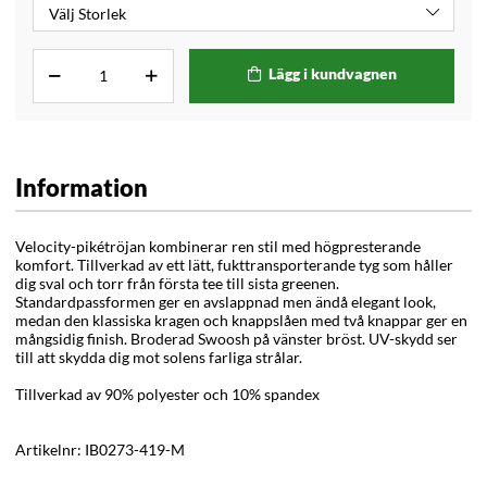
Lägg i kundvagnen
Information
Velocity-pikétröjan kombinerar ren stil med högpresterande
komfort. Tillverkad av ett lätt, fukttransporterande tyg som håller
dig sval och torr från första tee till sista greenen.
Standardpassformen ger en avslappnad men ändå elegant look,
medan den klassiska kragen och knappslåen med två knappar ger en
mångsidig finish.
Broderad Swoosh på vänster bröst.
UV-skydd ser
till att skydda dig mot solens farliga strålar.
Tillverkad av 90% polyester och 10% spandex
Artikelnr:
IB0273-419-M