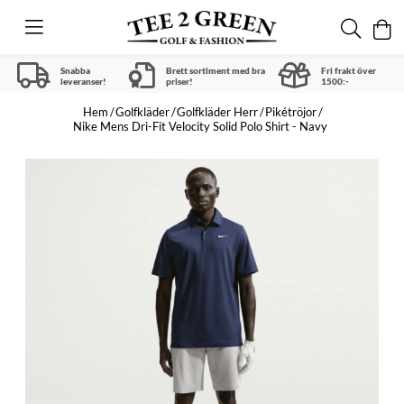
Snabba
Brett sortiment med bra
Fri frakt över
leveranser!
priser!
1500:-
Hem
Golfkläder
Golfkläder Herr
Pikétröjor
Nike Mens Dri-Fit Velocity Solid Polo Shirt - Navy