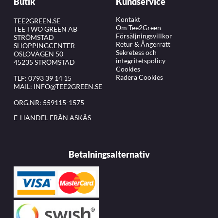
Butik
Kundservice
Kontakt
TEE2GREEN.SE
Om Tee2Green
TEE TWO GREEN AB
Försäljningsvillkor
STRÖMSTAD
Retur & Ångerrätt
SHOPPINGCENTER
Sekretess och
OSLOVÄGEN 50
integritetspolicy
45235 STRÖMSTAD
Cookies
Radera Cookies
TLF:
0793 39 14 15
MAIL:
INFO@TEE2GREEN.SE
ORG.NR: 559115-1575
E-HANDEL FRÅN ASKÅS
Betalningsalternativ