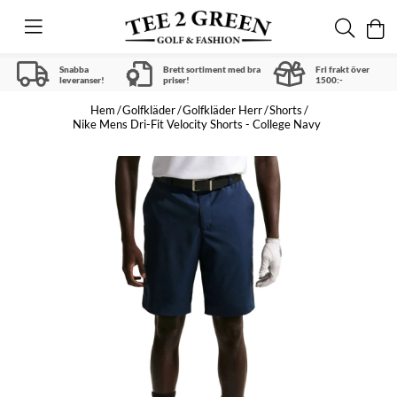
Snabba
Brett sortiment med bra
Fri frakt över
leveranser!
priser!
1500:-
Hem
Golfkläder
Golfkläder Herr
Shorts
Nike Mens Dri-Fit Velocity Shorts - College Navy