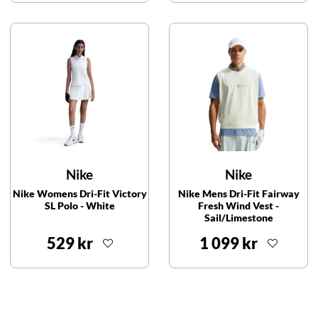
Nike
Nike
Nike Womens Dri-Fit Victory
Nike Mens Dri-Fit Fairway
SL Polo - White
Fresh Wind Vest -
Sail/Limestone
529 kr
1 099 kr