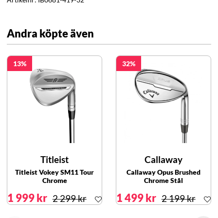
Andra köpte även
13
32
Titleist
Callaway
Titleist Vokey SM11 Tour
Callaway Opus Brushed
Chrome
Chrome Stål
1 999 kr
1 499 kr
2 299 kr
2 199 kr