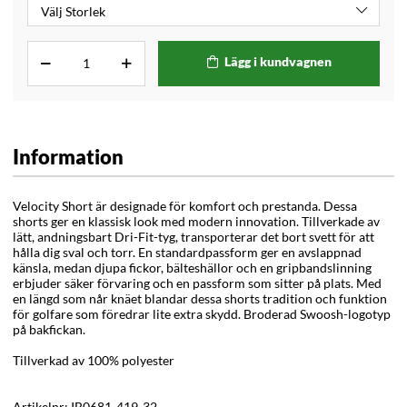
Lägg i kundvagnen
Information
Velocity Short är designade för komfort och prestanda. Dessa
shorts ger en klassisk look med modern innovation. Tillverkade av
lätt, andningsbart Dri-Fit-tyg, transporterar det bort svett för att
hålla dig sval och torr. En standardpassform ger en avslappnad
känsla, medan djupa fickor, bälteshällor och en gripbandslinning
erbjuder säker förvaring och en passform som sitter på plats. Med
en längd som når knäet blandar dessa shorts tradition och funktion
för golfare som föredrar lite extra skydd.
Broderad Swoosh-logotyp
på bakfickan.
Tillverkad av 100% polyester
Artikelnr:
IB0681-419-32