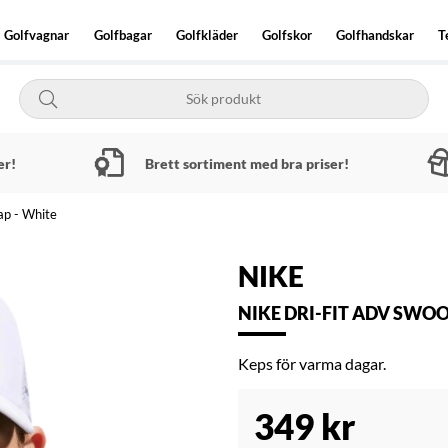
Golfvagnar
Golfbagar
Golfkläder
Golfskor
Golfhandskar
T
er!
Brett sortiment med bra priser!
ap - White
NIKE
NIKE DRI-FIT ADV SWO
Keps för varma dagar.
349
kr