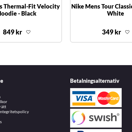
 Thermal-Fit Velocity
Nike Mens Tour Classic
oodie - Black
White
849 kr
349 kr
ce
Betalningsalternativ
n
llkor
rätt
integritetspolicy
s