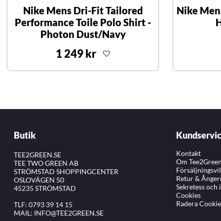
Nike Mens Dri-Fit Tailored
Nike Mens
Performance Toile Polo Shirt -
H
Photon Dust/Navy
1 249 kr
Butik
Kundservi
Kontakt
TEE2GREEN.SE
Om Tee2Gree
TEE TWO GREEN AB
Försäljningsvi
STRÖMSTAD SHOPPINGCENTER
Retur & Ånger
OSLOVÄGEN 50
Sekretess och 
45235 STRÖMSTAD
Cookies
Radera Cookie
TLF:
0793 39 14 15
MAIL:
INFO@TEE2GREEN.SE