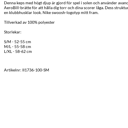
Denna keps med högt djup är gjord för spel i solen och använder avan
AeroBill-brätte för att hålla dig torr och dina scorer låga. Dess struk
en klubbhusklar look.
Nike swoosh-logotyp mitt fram.
Tillverkad av 100% polyester
Storlekar:
S/M - 52-55 cm
M/L - 55-58 cm
L/XL - 58-62 cm
Artikelnr:
II1736-100-SM