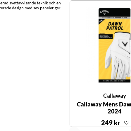
cerad svettavvisande teknik och en
turerade design med sex paneler ger
Callaway
Callaway Mens Daw
2024
249 kr