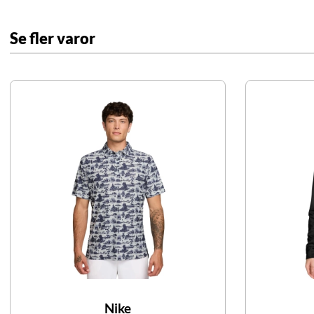
Se fler varor
Nike