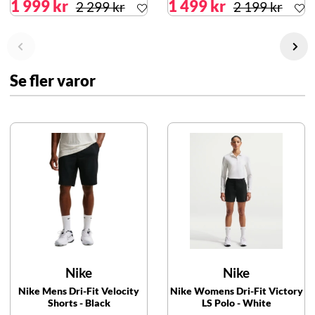
1 999 kr
1 499 kr
2 299 kr
2 199 kr
Se fler varor
Nike
Nike
Nike Mens Dri-Fit Velocity
Nike Womens Dri-Fit Victory
Shorts - Black
LS Polo - White