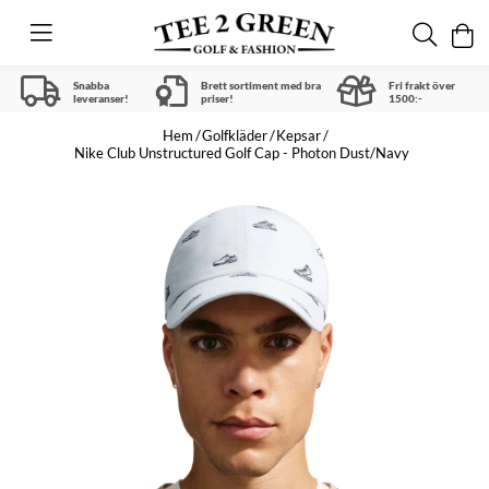
Snabba
Brett sortiment med bra
Fri frakt över
leveranser!
priser!
1500:-
Hem
Golfkläder
Kepsar
Nike Club Unstructured Golf Cap - Photon Dust/Navy