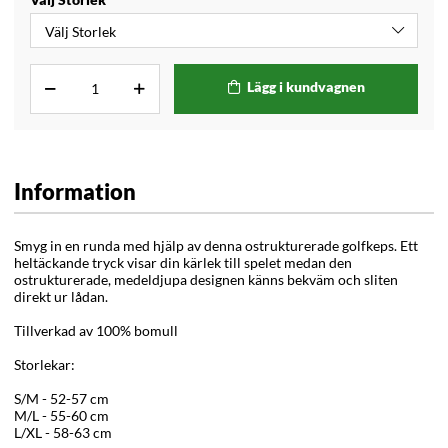
Lägg i kundvagnen
Information
Smyg in en runda med hjälp av denna ostrukturerade golfkeps. Ett
heltäckande tryck visar din kärlek till spelet medan den
ostrukturerade, medeldjupa designen känns bekväm och sliten
direkt ur lådan.
Tillverkad av
100% bomull
Storlekar:
S/M - 52-57 cm
M/L - 55-60 cm
L/XL - 58-63 cm