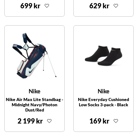
699 kr
629 kr
Nike
Nike
Nike Air Max Lite Standbag -
Nike Everyday Cushioned
Midnight Navy/Photon
Low Socks 3-pack - Black
Dust/Red
2 199 kr
169 kr