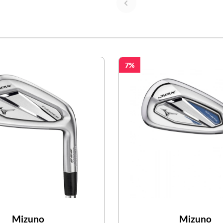
7
Mizuno
Mizuno