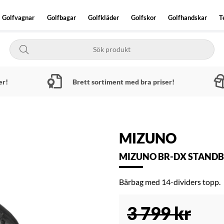
Golfvagnar
Golfbagar
Golfkläder
Golfskor
Golfhandskar
T
er!
Brett sortiment med bra priser!
MIZUNO
MIZUNO BR-DX STANDB
Bärbag med 14-dividers topp.
3 799
kr