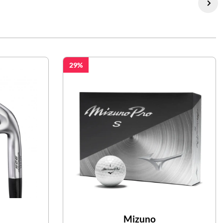
29
Mizuno