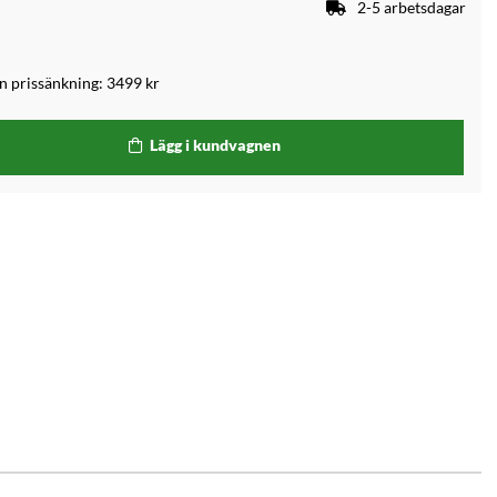
2-5 arbetsdagar
an prissänkning:
3499 kr
Lägg i kundvagnen