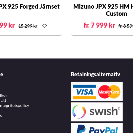
PX 925 Forged Järnset
Mizuno JPX 925 HM H
Custom
99 kr
fr. 7 999 kr
15 299 kr
fr. 8 59
ce
Betalningsalternativ
n
llkor
rätt
integritetspolicy
s