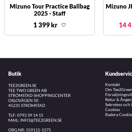
Mizuno Tour Practice Ballbag
Mizuno J
2025 - Staff
1 399 kr
14 4
Butik
Kundservi
Kontakt
TEE2GREEN.SE
Om Tee2Gree
TEE TWO GREEN AB
Försäljningsvi
STRÖMSTAD SHOPPINGCENTER
Retur & Ånger
OSLOVÄGEN 50
Sekretess och 
45235 STRÖMSTAD
Cookies
Radera Cookie
TLF:
0793 39 14 15
MAIL:
INFO@TEE2GREEN.SE
ORG.NR: 559115-1575