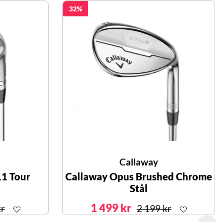
32
Callaway
11 Tour
Callaway Opus Brushed Chrome
Stål
1 499 kr
kr
2 199 kr