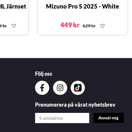
L Järnset
Mizuno Pro S 2025 - White
449 kr
9 kr
629 kr
Följ oss
Prenumerera på vårat nyhetsbrev