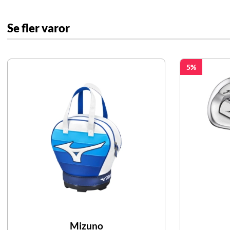
Se fler varor
5
Mizuno