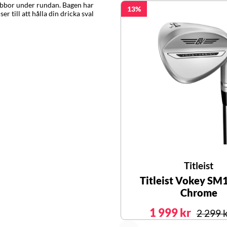
lubbor under rundan. Bagen har
13
r till att hålla din dricka sval
Titleist
Titleist Vokey SM
Chrome
1 999 kr
2 299 