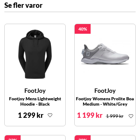
Se fler varor
40
FootJoy
FootJoy
Footjoy Mens Lightweight
Footjoy Womens Prolite Boa
Hoodie - Black
Medium - White/Grey
1 299 kr
1 199 kr
1 999 kr