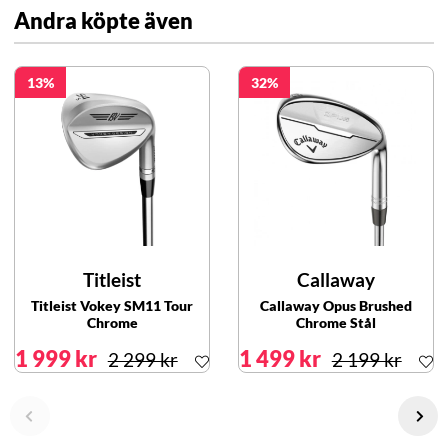
Andra köpte även
13
32
Titleist
Callaway
Titleist Vokey SM11 Tour
Callaway Opus Brushed
Chrome
Chrome Stål
1 999 kr
1 499 kr
2 299 kr
2 199 kr