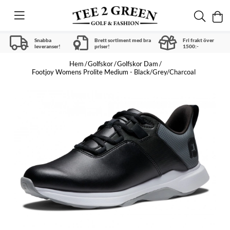
Snabba
Brett sortiment med bra
Fri frakt över
leveranser!
priser!
1500:-
Hem
Golfskor
Golfskor Dam
Footjoy Womens Prolite Medium - Black/Grey/Charcoal