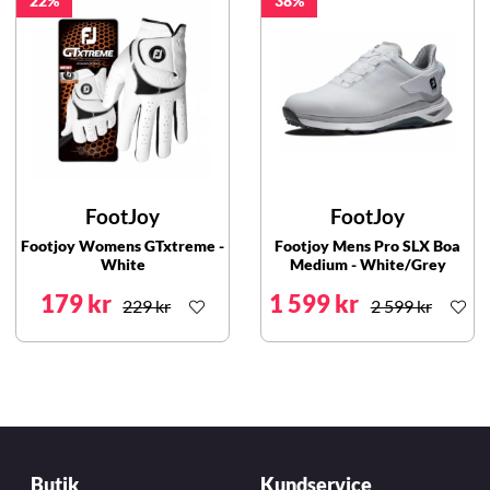
22
38
FootJoy
FootJoy
Footjoy Womens GTxtreme -
Footjoy Mens Pro SLX Boa
White
Medium - White/Grey
179 kr
1 599 kr
229 kr
2 599 kr
Butik
Kundservice