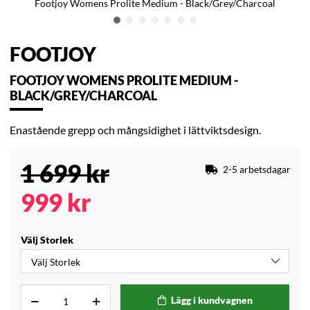
Footjoy Womens Prolite Medium - Black/Grey/Charcoal
FOOTJOY
FOOTJOY WOMENS PROLITE MEDIUM -
BLACK/GREY/CHARCOAL
Enastående grepp och mångsidighet i lättviktsdesign.
1 699
kr
2-5 arbetsdagar
999
kr
Välj Storlek
Lägg i kundvagnen