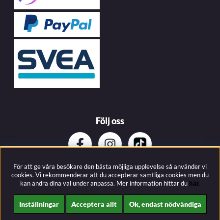
Följ oss
För att ge våra besökare den bästa möjliga upplevelse så använder vi
Prenumerera på vårat nyhetsbrev
cookies. Vi rekommenderar att du accepterar samtliga cookies men du
kan ändra dina val under anpassa.
Mer information hittar du
här.
Inställningar
Acceptera allt
Ok, endast nödvändiga