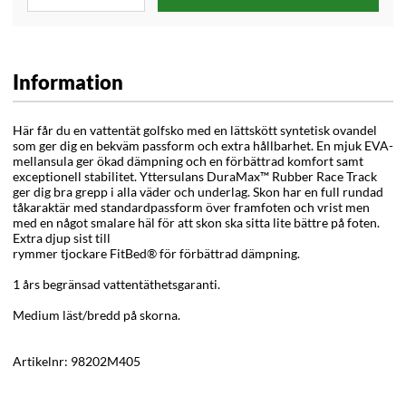
Information
Här får du en vattentät golfsko med en lättskött syntetisk ovandel
som ger dig en bekväm passform och extra hållbarhet. En mjuk EVA-
mellansula ger ökad dämpning och en förbättrad komfort samt
exceptionell stabilitet. Yttersulans DuraMax™ Rubber Race Track
ger dig bra grepp i alla väder och underlag. Skon har en full rundad
tåkaraktär med standardpassform över framfoten och vrist men
med en något smalare häl för att skon ska sitta lite bättre på foten.
Extra djup sist till
rymmer tjockare FitBed® för förbättrad dämpning.
1 års begränsad vattentäthetsgaranti.
Medium läst/bredd på skorna.
Artikelnr:
98202M405