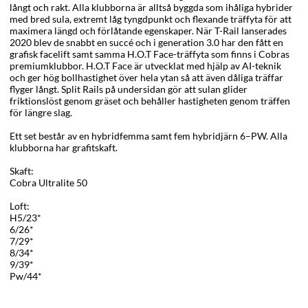
långt och rakt. Alla klubborna är alltså byggda som ihåliga hybrider
med bred sula, extremt låg tyngdpunkt och flexande träffyta för att
maximera längd och förlåtande egenskaper. När T-Rail lanserades
2020 blev de snabbt en succé och i generation 3.0 har den fått en
grafisk facelift samt samma H.O.T Face-träffyta som finns i Cobras
premiumklubbor. H.O.T Face är utvecklat med hjälp av AI-teknik
och ger hög bollhastighet över hela ytan så att även dåliga träffar
flyger långt. Split Rails på undersidan gör att sulan glider
friktionslöst genom gräset och behåller hastigheten genom träffen
för längre slag.
Ett set består av en hybridfemma samt fem hybridjärn 6–PW. Alla
klubborna har grafitskaft.
Skaft:
Cobra Ultralite 50
Loft:
H5/23*
6/26*
7/29*
8/34*
9/39*
Pw/44*