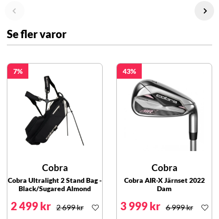
Se fler varor
7
43
Cobra
Cobra
Cobra Ultralight 2 Stand Bag -
Cobra AIR-X Järnset 2022
Black/Sugared Almond
Dam
2 499 kr
3 999 kr
2 699 kr
6 999 kr