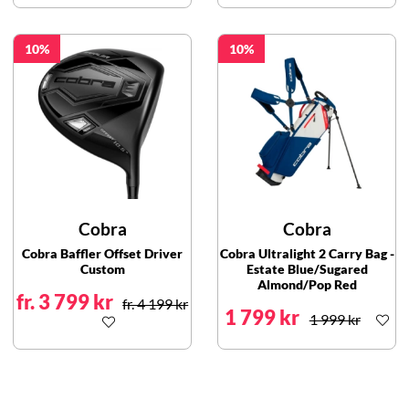
10
10
Cobra
Cobra
Cobra Baffler Offset Driver
Cobra Ultralight 2 Carry Bag -
Custom
Estate Blue/Sugared
Almond/Pop Red
fr. 3 799 kr
fr. 4 199 kr
1 799 kr
1 999 kr