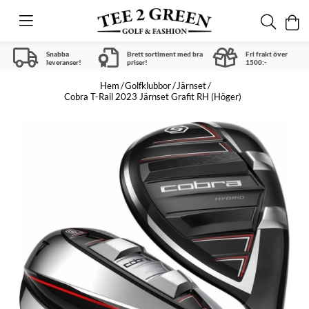
Snabba
Brett sortiment med bra
Fri frakt över
leveranser!
priser!
1500:-
Hem
Golfklubbor
Järnset
Cobra T-Rail 2023 Järnset Grafit RH (Höger)