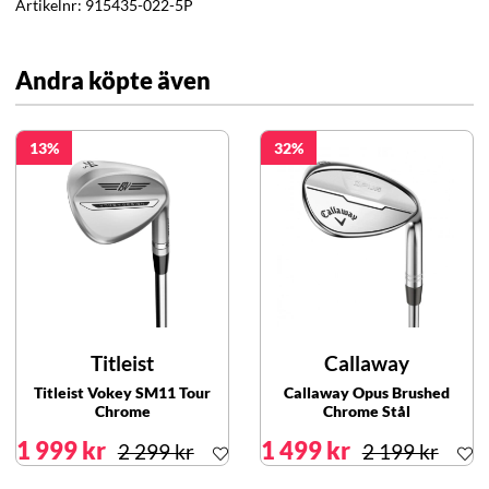
Artikelnr:
915435-022-5P
Andra köpte även
13
32
Titleist
Callaway
Titleist Vokey SM11 Tour
Callaway Opus Brushed
Chrome
Chrome Stål
1 999 kr
1 499 kr
2 299 kr
2 199 kr