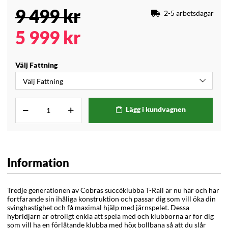
9 499
kr
2-5 arbetsdagar
5 999
kr
Välj Fattning
Lägg i kundvagnen
Information
Tredje generationen av Cobras succéklubba T-Rail är nu här och har
fortfarande sin ihåliga konstruktion och passar dig som vill öka din
svinghastighet och få maximal hjälp med järnspelet. Dessa
hybridjärn är otroligt enkla att spela med och klubborna är för dig
som vill ha en förlåtande klubba med hög bollbana så att du slår