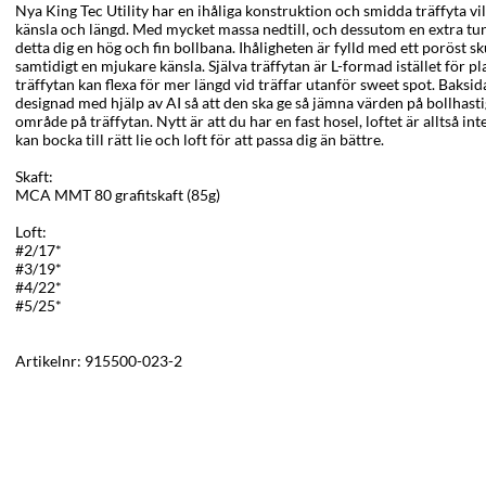
Nya King Tec Utility har en ihåliga konstruktion och smidda träffyta vi
känsla och längd. Med mycket massa nedtill, och dessutom en extra tung
detta dig en hög och fin bollbana. Ihåligheten är fylld med ett poröst
samtidigt en mjukare känsla. Själva träffytan är L-formad istället för pla
träffytan kan flexa för mer längd vid träffar utanför sweet spot. Baksi
designad med hjälp av AI så att den ska ge så jämna värden på bollhasti
område på träffytan. Nytt är att du har en fast hosel, loftet är alltså int
kan bocka till rätt lie och loft för att passa dig än bättre.
Skaft:
MCA MMT 80 grafitskaft (85g)
Loft:
#2/17*
#3/19*
#4/22*
#5/25*
Artikelnr:
915500-023-2