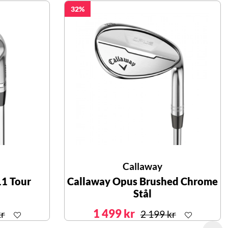
32
Callaway
11 Tour
Callaway Opus Brushed Chrome
Stål
1 499 kr
kr
2 199 kr