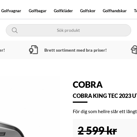
Golfvagnar
Golfbagar
Golfkläder
Golfskor
Golfhandskar
T
er!
Brett sortiment med bra priser!
COBRA
COBRA KING TEC 2023 U
För dig som hellre slår ett långt
2 599
kr