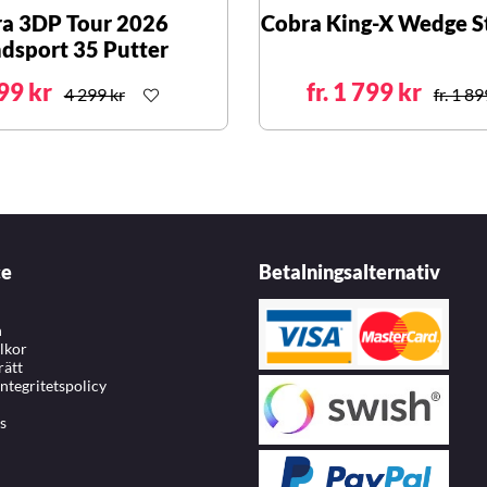
a 3DP Tour 2026
Cobra King-X Wedge S
dsport 35 Putter
99 kr
fr. 1 799 kr
4 299 kr
fr. 1 89
ce
Betalningsalternativ
n
llkor
rätt
integritetspolicy
s