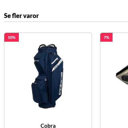
Se fler varor
10
7
Cobra