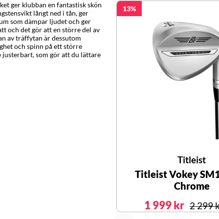
lket ger klubban en fantastisk skön
13
stensvikt långt ned i tån, ger
 skum som dämpar ljudet och ger
tt och det gör att en större del av
dan av träffytan är dessutom
ghet och spinn på ett större
e justerbart, som gör att du lättare
Titleist
Titleist Vokey SM
Chrome
1 999 kr
2 299 