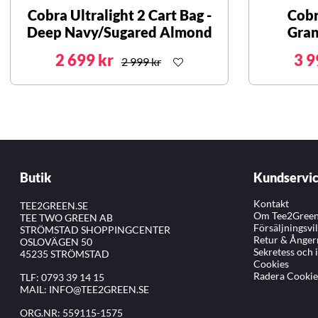
Cobra Ultralight 2 Cart Bag -
Cobr
Deep Navy/Sugared Almond
Gran
2 699 kr
3 9
2 999 kr
Butik
Kundservi
Kontakt
TEE2GREEN.SE
Om Tee2Gree
TEE TWO GREEN AB
Försäljningsvi
STRÖMSTAD SHOPPINGCENTER
Retur & Ånger
OSLOVÄGEN 50
Sekretess och 
45235 STRÖMSTAD
Cookies
Radera Cookie
TLF:
0793 39 14 15
MAIL:
INFO@TEE2GREEN.SE
ORG.NR: 559115-1575