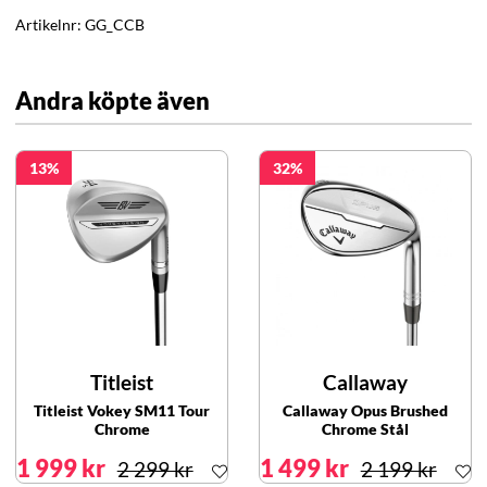
Artikelnr:
GG_CCB
Andra köpte även
13
32
Titleist
Callaway
Titleist Vokey SM11 Tour
Callaway Opus Brushed
Chrome
Chrome Stål
1 999 kr
1 499 kr
2 299 kr
2 199 kr