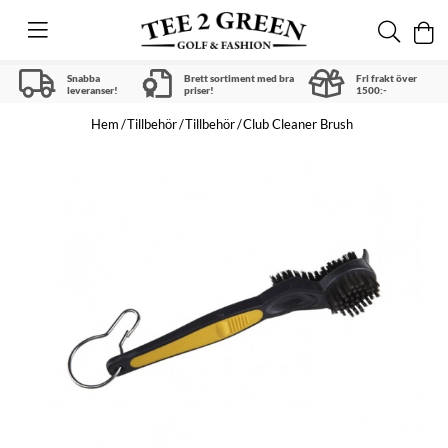
Snabba
Brett sortiment med bra
Fri frakt över
leveranser!
priser!
1500:-
Hem
Tillbehör
Tillbehör
Club Cleaner Brush