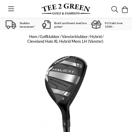
Snabba
Brett sortiment med bra
Fri frakt över
leveranser!
priser!
1500:-
Hem
Golfklubbor
Vänsterklubbor
Hybrid
Cleveland Halo XL Hybrid Mens LH (Vänster)