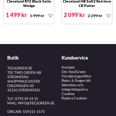
Cleveland RTZ Black Satin
Cleveland HB Soft2 Retrieve
Wedge
CB Putter
1 499 kr
2 099 kr
1 999 kr
2 299 kr
Butik
Kundservice
Kontakt
TEE2GREEN.SE
Om Tee2Green
TEE TWO GREEN AB
Försäljningsvillkor
STRÖMSTAD
Retur & Ångerrätt
SHOPPINGCENTER
Sekretess och
OSLOVÄGEN 50
integritetspolicy
45235 STRÖMSTAD
Cookies
Radera Cookies
TLF:
0793 39 14 15
MAIL:
INFO@TEE2GREEN.SE
ORG.NR: 559115-1575