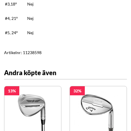
#3,18°
Nej
#4, 21°
Nej
#5, 24°
Nej
Artikelnr:
11238598
Andra köpte även
13
32