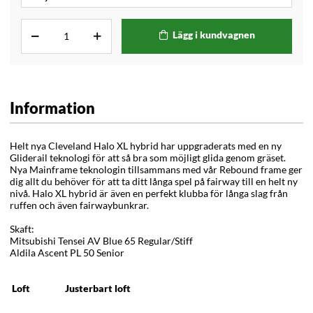
Lägg i kundvagnen
Information
Helt nya Cleveland Halo XL hybrid har uppgraderats med en ny
Gliderail teknologi för att så bra som möjligt glida genom gräset.
Nya Mainframe teknologin tillsammans med vår Rebound frame ger
dig allt du behöver för att ta ditt långa spel på fairway till en helt ny
nivå. Halo XL hybrid är även en perfekt klubba för långa slag från
ruffen och även fairwaybunkrar.
Skaft:
Mitsubishi Tensei AV Blue 65 Regular/Stiff
Aldila Ascent PL 50 Senior
Loft
Justerbart loft