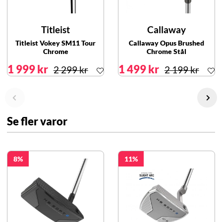
Titleist
Callaway
Titleist Vokey SM11 Tour
Callaway Opus Brushed
Chrome
Chrome Stål
1 999 kr
1 499 kr
2 299 kr
2 199 kr
Se fler varor
8
11