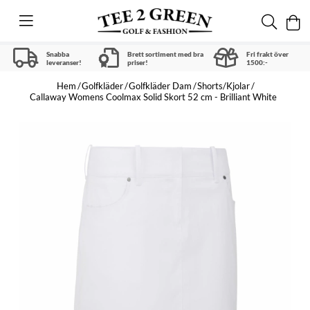
Snabba
Brett sortiment med bra
Fri frakt över
leveranser!
priser!
1500:-
Hem
Golfkläder
Golfkläder Dam
Shorts/Kjolar
Callaway Womens Coolmax Solid Skort 52 cm - Brilliant White