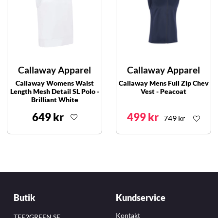
Callaway Apparel
Callaway Apparel
Callaway Womens Waist
Callaway Mens Full Zip Chev
Length Mesh Detail SL Polo -
Vest - Peacoat
Brilliant White
649 kr
499 kr
749 kr
Butik
Kundservice
Kontakt
TEE2GREEN.SE