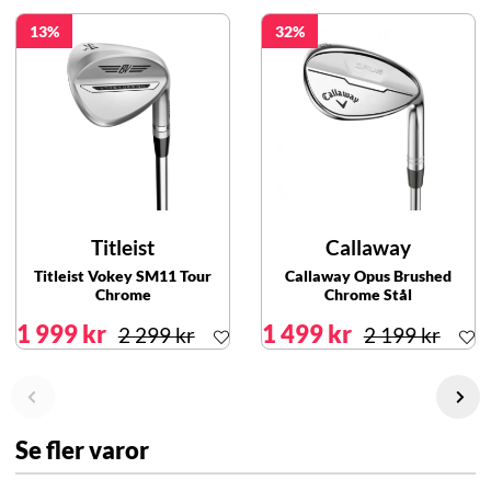
13
32
Titleist
Callaway
Titleist Vokey SM11 Tour
Callaway Opus Brushed
Chrome
Chrome Stål
1 999 kr
1 499 kr
2 299 kr
2 199 kr
Se fler varor