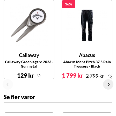
36
Callaway
Abacus
Callaway Greenlagare 2023 -
Abacus Mens Pitch 37.5 Rain
Gunmetal
Trousers - Black
129 kr
1 799 kr
2 799 kr
Se fler varor