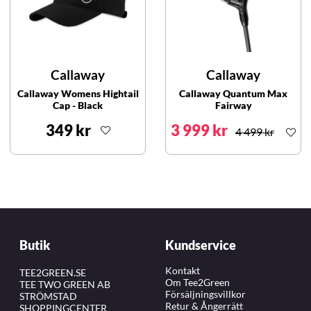
Callaway
Callaway
Callaway Womens Hightail
Callaway Quantum Max
Cap - Black
Fairway
349 kr
3 999 kr
4 499 kr
Butik
Kundservice
Kontakt
TEE2GREEN.SE
Om Tee2Green
TEE TWO GREEN AB
Försäljningsvillkor
STRÖMSTAD
Retur & Ångerrätt
SHOPPINGCENTER