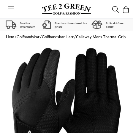
Snabba
Brett sortiment med bra
Fri frakt över
leveranser!
priser!
1500:-
Hem
Golfhandskar
Golfhandskar Herr
Callaway Mens Thermal Grip