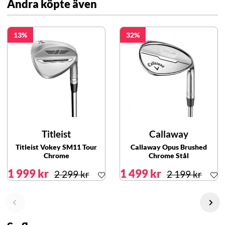
Andra köpte även
13
32
Titleist
Callaway
Titleist Vokey SM11 Tour
Callaway Opus Brushed
Chrome
Chrome Stål
1 999 kr
1 499 kr
2 299 kr
2 199 kr