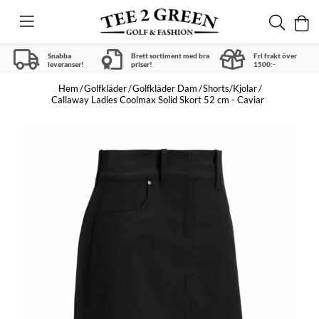
Snabba
Brett sortiment med bra
Fri frakt över
leveranser!
priser!
1500:-
Hem
Golfkläder
Golfkläder Dam
Shorts/Kjolar
Callaway Ladies Coolmax Solid Skort 52 cm - Caviar