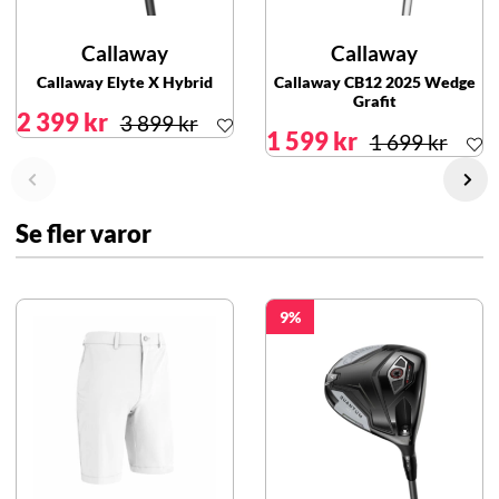
Callaway
Callaway
Callaway Elyte X Hybrid
Callaway CB12 2025 Wedge
Grafit
2 399 kr
3 899 kr
1 599 kr
1 699 kr
Se fler varor
9