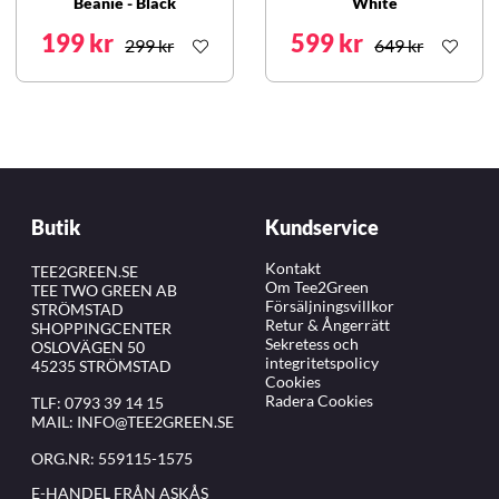
Beanie - Black
White
199 kr
599 kr
299 kr
649 kr
Butik
Kundservice
Kontakt
TEE2GREEN.SE
Om Tee2Green
TEE TWO GREEN AB
Försäljningsvillkor
STRÖMSTAD
Retur & Ångerrätt
SHOPPINGCENTER
Sekretess och
OSLOVÄGEN 50
integritetspolicy
45235 STRÖMSTAD
Cookies
Radera Cookies
TLF:
0793 39 14 15
MAIL:
INFO@TEE2GREEN.SE
ORG.NR: 559115-1575
E-HANDEL FRÅN ASKÅS