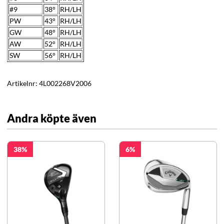
#9
38°
RH/LH
PW
43
°
RH/LH
GW
48
°
RH/LH
AW
52
°
RH/LH
SW
56
°
RH/LH
Artikelnr:
4L002268V2006
Andra köpte även
38
6