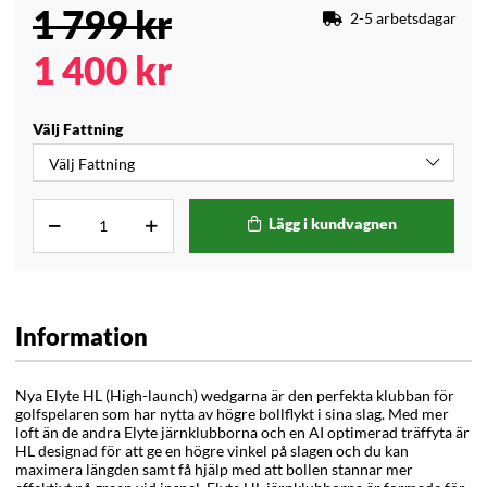
1 799
kr
2-5 arbetsdagar
1 400
kr
Välj Fattning
Lägg i kundvagnen
Information
Nya Elyte HL (High-launch) wedgarna är den perfekta klubban för
golfspelaren som har nytta av högre bollflykt i sina slag. Med mer
loft än de andra Elyte järnklubborna och en AI optimerad träffyta är
HL designad för att ge en högre vinkel på slagen och du kan
maximera längden samt få hjälp med att bollen stannar mer