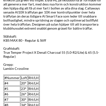
effektivt på green vid inspel. Elyte HL järnklubborna är formade för
att generera mer fart, med dess nya form och konstruktion kommer
den hjälpa dig att få ut mer fart i bollen av alla dina slag. Callaways
senaste AI10X träffytan ger 10X mer kontrollpunkter över hela
träffytan än deras tidigare AI Smart Face som leder till snabbare
bollhastighet, mindre spridning av slagen och optimerad bollflykt
över hela träffytan. Designen på sulan hjälper till att transportera
klubbhuvudet extremt snabbt genom gräset för bättre träffar.
Stålskaft:
KBS MAX 80 - Regular & Stiff
Grafitskaft:
True Temper Project X Denali Charcoal 55 (5.0-R2/Lite) & 65 (5.5-
Regular)
Grepp:
Lamkin Crossline
#Nummer
Loft
RH/LH
#4
20°
RH/LH
#5
23°
RH/LH
#6
26°
RH/LH
#7
30
°
RH/LH
#8
34
°
RH/LH