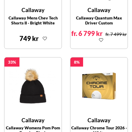
Callaway
Callaway
Callaway Mens Chev Tech
Callaway Quantum Max
Shorts II - Bright White
Driver Custom
fr. 6 799 kr
fr. 7 499 kr
749 kr
33
8
Callaway
Callaway
Callaway Womens Pom Pom
Callaway Chrome Tour 2026 -