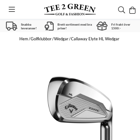
Snabba
Brett sortiment med bra
Fri frakt över
leveranser!
priser!
1500:-
Hem
Golfklubbor
Wedgar
Callaway Elyte HL Wedgar