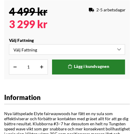
4 499
kr
2-5 arbetsdagar
3 299
kr
Välj Fattning
Lägg i kundvagnen
Information
Nya lättspelade Elyte fairwaywoods har fått en ny sula som
effektiviserar och förbättrar kontakten med gräset allt för att ge dig
bättre resultat. Klubborna #3–7 har dessutom en helt ny Tungsten
speed wave vikt som ger snabbare och mer konsekvent bollhastighet
i varje slag. Vikten väger 35G som positionerar massan lågt och