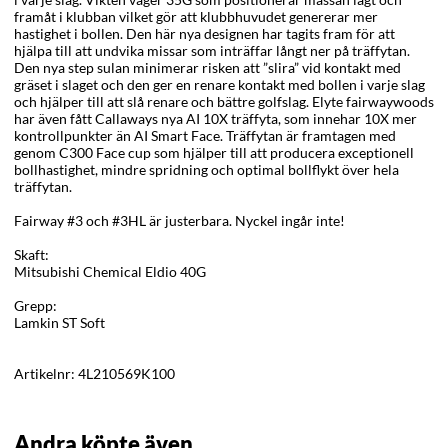
framåt i klubban vilket gör att klubbhuvudet genererar mer
hastighet i bollen. Den här nya designen har tagits fram för att
hjälpa till att undvika missar som inträffar långt ner på träffytan.
Den nya step sulan minimerar risken att ”slira” vid kontakt med
gräset i slaget och den ger en renare kontakt med bollen i varje slag
och hjälper till att slå renare och bättre golfslag. Elyte fairwaywoods
har även fått Callaways nya AI 10X träffyta, som innehar 10X mer
kontrollpunkter än AI Smart Face. Träffytan är framtagen med
genom C300 Face cup som hjälper till att producera exceptionell
bollhastighet, mindre spridning och optimal bollflykt över hela
träffytan.
Fairway #3 och #3HL är justerbara. Nyckel ingår inte!
Skaft:
Mitsubishi Chemical Eldio 40G
Grepp:
Lamkin ST Soft
Artikelnr:
4L210569K100
Andra köpte även