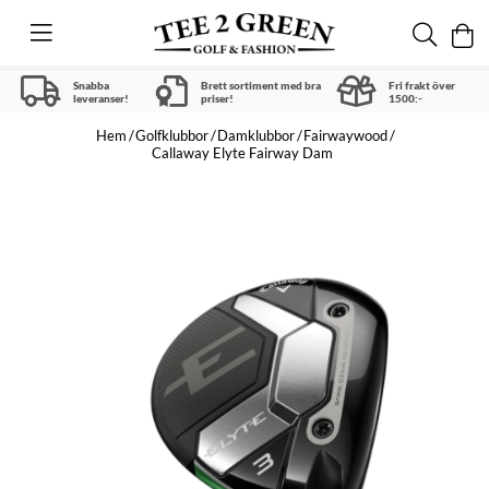
Snabba
Brett sortiment med bra
Fri frakt över
leveranser!
priser!
1500:-
Hem
Golfklubbor
Damklubbor
Fairwaywood
Callaway Elyte Fairway Dam