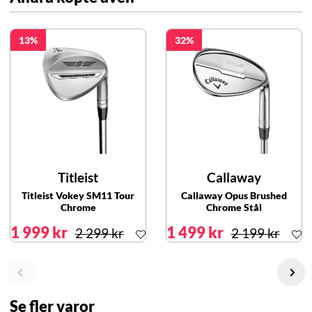
13
32
Titleist
Callaway
Titleist Vokey SM11 Tour
Callaway Opus Brushed
Chrome
Chrome Stål
1 999 kr
1 499 kr
2 299 kr
2 199 kr
Se fler varor