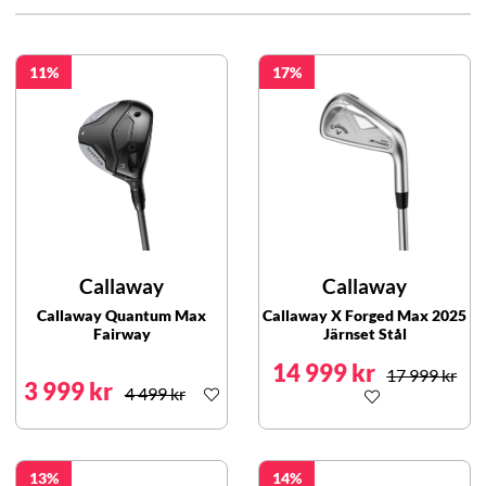
11
17
Callaway
Callaway
Callaway Quantum Max
Callaway X Forged Max 2025
Fairway
Järnset Stål
14 999 kr
17 999 kr
3 999 kr
4 499 kr
13
14