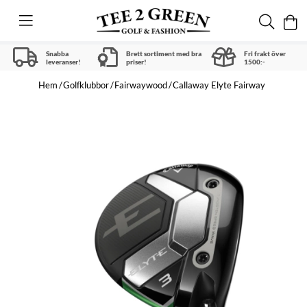
Snabba
Brett sortiment med bra
Fri frakt över
leveranser!
priser!
1500:-
Hem
Golfklubbor
Fairwaywood
Callaway Elyte Fairway