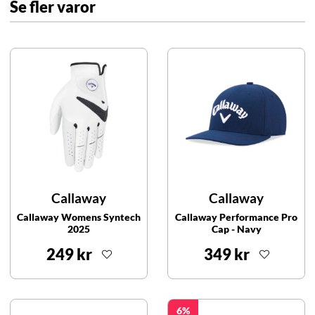
Se fler varor
Callaway
Callaway
Callaway Womens Syntech
Callaway Performance Pro
2025
Cap - Navy
249 kr
349 kr
6