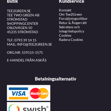
Butik
Kundservice
Kontakt
TEE2GREEN.SE
Om Tee2Green
TEE TWO GREEN AB
Försäljningsvillkor
STRÖMSTAD
Retur & Ångerrätt
SHOPPINGCENTER
Sekretess och
OSLOVÄGEN 50
integritetspolicy
45235 STRÖMSTAD
Cookies
Radera Cookies
TLF:
0793 39 14 15
MAIL:
INFO@TEE2GREEN.SE
ORG.NR: 559115-1575
E-HANDEL FRÅN ASKÅS
Betalningsalternativ