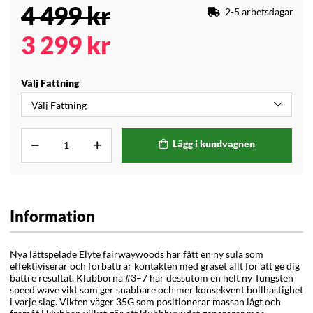
4 499
kr
2-5 arbetsdagar
3 299
kr
Välj Fattning
Lägg i kundvagnen
Information
Nya lättspelade Elyte fairwaywoods har fått en ny sula som
effektiviserar och förbättrar kontakten med gräset allt för att ge dig
bättre resultat. Klubborna #3–7 har dessutom en helt ny Tungsten
speed wave vikt som ger snabbare och mer konsekvent bollhastighet
i varje slag. Vikten väger 35G som positionerar massan lågt och