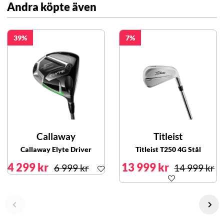
Andra köpte även
39
7
Callaway
Titleist
Callaway Elyte Driver
Titleist T250 4G Stål
4 299 kr
13 999 kr
6 999 kr
14 999 kr