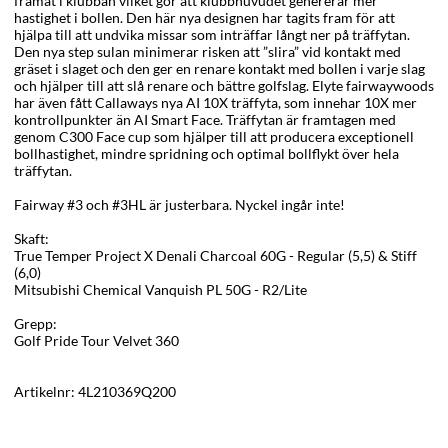
framåt i klubban vilket gör att klubbhuvudet genererar mer
hastighet i bollen. Den här nya designen har tagits fram för att
hjälpa till att undvika missar som inträffar långt ner på träffytan.
Den nya step sulan minimerar risken att ”slira” vid kontakt med
gräset i slaget och den ger en renare kontakt med bollen i varje slag
och hjälper till att slå renare och bättre golfslag. Elyte fairwaywoods
har även fått Callaways nya AI 10X träffyta, som innehar 10X mer
kontrollpunkter än AI Smart Face. Träffytan är framtagen med
genom C300 Face cup som hjälper till att producera exceptionell
bollhastighet, mindre spridning och optimal bollflykt över hela
träffytan.
Fairway #3 och #3HL är justerbara. Nyckel ingår inte!
Skaft:
True Temper Project X Denali Charcoal 60G - Regular (5,5) & Stiff
(6,0)
Mitsubishi Chemical Vanquish PL 50G - R2/Lite
Grepp:
Golf Pride Tour Velvet 360
Artikelnr:
4L210369Q200