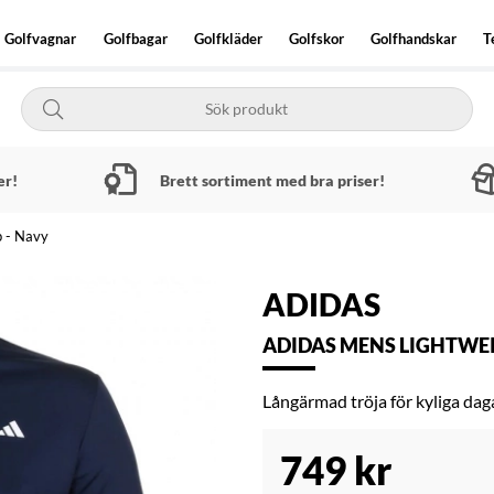
Golfvagnar
Golfbagar
Golfkläder
Golfskor
Golfhandskar
T
er!
Brett sortiment med bra priser!
p - Navy
ADIDAS
ADIDAS MENS LIGHTWEIG
Långärmad tröja för kyliga dag
749
kr