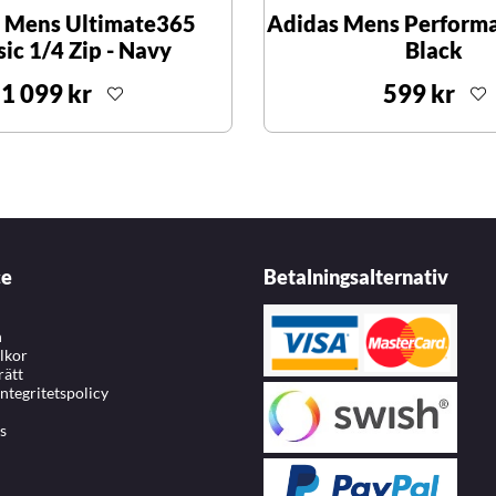
 Mens Ultimate365
Adidas Mens Performa
sic 1/4 Zip - Navy
Black
1 099 kr
599 kr
ce
Betalningsalternativ
n
llkor
rätt
integritetspolicy
s