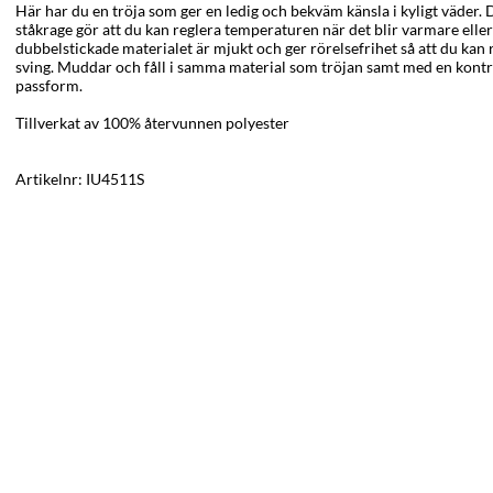
Här har du en tröja som ger en ledig och bekväm känsla i kyligt väder
ståkrage gör att du kan reglera temperaturen när det blir varmare eller 
dubbelstickade materialet är mjukt och ger rörelsefrihet så att du kan
sving.
Muddar och fåll i samma material som tröjan samt med en kont
passform.
Tillverkat av 100% återvunnen polyester
Artikelnr:
IU4511S