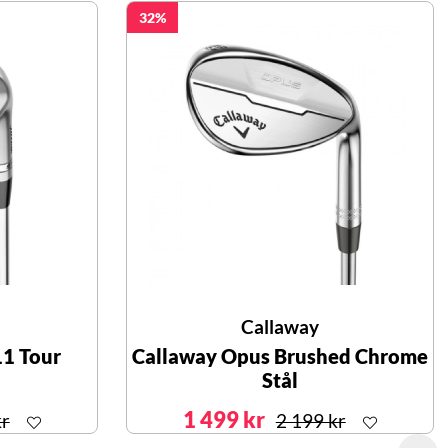
32
Callaway
11 Tour
Callaway Opus Brushed Chrome
Stål
1 499 kr
kr
2 199 kr