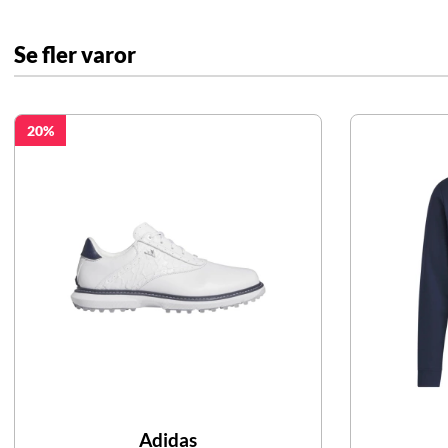
Se fler varor
20
Adidas