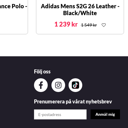
nce Polo -
Adidas Mens S2G 26 Leather -
Black/White
1 239 kr
1 549 kr
Följ oss
Prenumerera på vårat nyhetsbrev