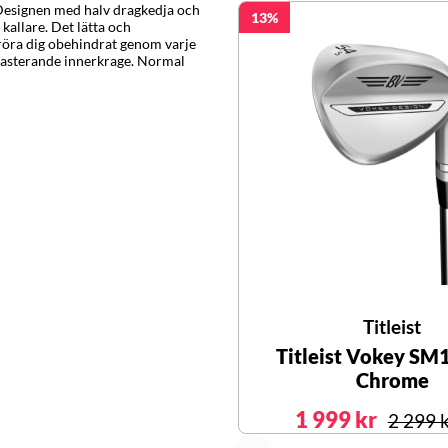
. Designen med halv dragkedja och
13
kallare. Det lätta och
 röra dig obehindrat genom varje
rasterande innerkrage. Normal
Titleist
Titleist Vokey SM
Chrome
1 999 kr
2 299 