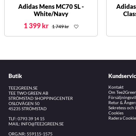
Adidas Mens MC70 SL -
Adidas
White/Navy
Clas
1 399 kr
1 749 kr
Butik
Kundservi
Kontakt
TEE2GREEN.SE
Om Tee2Gree
TEE TWO GREEN AB
Försäljningsvi
STRÖMSTAD SHOPPINGCENTER
Retur & Ånger
OSLOVÄGEN 50
Sekretess och 
45235 STRÖMSTAD
Cookies
Radera Cookie
TLF:
0793 39 14 15
MAIL:
INFO@TEE2GREEN.SE
ORG.NR: 559115-1575