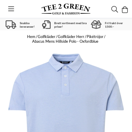
Snabba
Brett sortiment med bra
Fri frakt över
leveranser!
priser!
1500:-
Hem
Golfkläder
Golfkläder Herr
Pikétröjor
Abacus Mens Hillside Polo - Oxfordblue