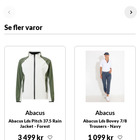
Se fler varor
Abacus
Abacus
Abacus Lds Pitch 37.5 Rain
Abacus Lds Bovey 7/8
Jacket - Forest
Trousers - Navy
3 499 kr
1 099 kr