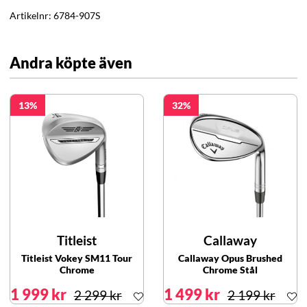
Artikelnr:
6784-907S
Andra köpte även
13
32
Titleist
Callaway
Titleist Vokey SM11 Tour
Callaway Opus Brushed
Chrome
Chrome Stål
1 999 kr
1 499 kr
2 299 kr
2 199 kr