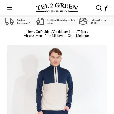
Snabba
Brett sortiment med bra
Fri frakt över
leveranser!
priser!
1500:-
Hem
Golfkläder
Golfkläder Herr
Tröjor
Abacus Mens Erne Midlayer - Clam Melange