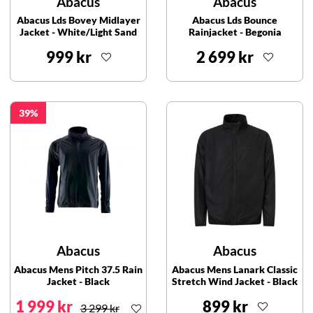
Abacus
Abacus
Abacus Lds Bovey Midlayer
Abacus Lds Bounce
Jacket - White/Light Sand
Rainjacket - Begonia
999 kr
2 699 kr
39
Abacus
Abacus
Abacus Mens Pitch 37.5 Rain
Abacus Mens Lanark Classic
Jacket - Black
Stretch Wind Jacket - Black
1 999 kr
899 kr
3 299 kr