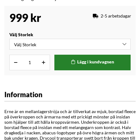
999
kr
2-5 arbetsdagar
Välj Storlek
Lägg i kundvagnen
Information
Erne är en mellanlagerströja och är tillverkat av mjuk, borstad fleece
på överkroppen och ärmarna med ett prickigt mönster på insidan
som hjälper till att hålla kroppsvärmen. Underkroppen är också i
borstad fleece på insidan med ett melangegarn som kontrast. Halv
dragkedja i nacken, abacus-logotyper på övre högra ärmen och mitt
bak under kragen. Drycool transporterar svett bort från kroppen till