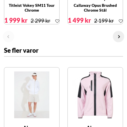
Titleist Vokey SM11 Tour
Callaway Opus Brushed
Chrome
Chrome Stål
1 999 kr
1 499 kr
2 299 kr
2 199 kr
Se fler varor