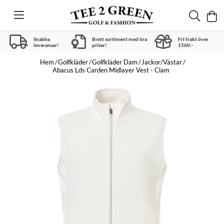
Snabba
Brett sortiment med bra
Fri frakt över
leveranser!
priser!
1500:-
Hem
Golfkläder
Golfkläder Dam
Jackor/Västar
Abacus Lds Carden Midlayer Vest - Clam