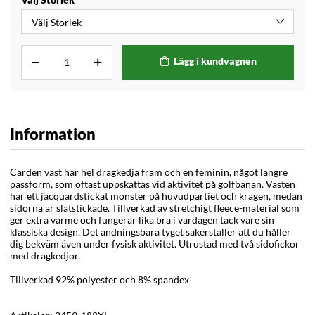
Lägg i kundvagnen
Information
Carden väst har hel dragkedja fram och en feminin, något längre
passform, som oftast uppskattas vid aktivitet på golfbanan. Västen
har ett jacquardstickat mönster på huvudpartiet och kragen, medan
sidorna är slätstickade. Tillverkad av stretchigt fleece-material som
ger extra värme och fungerar lika bra i vardagen tack vare sin
klassiska design. Det andningsbara tyget säkerställer att du håller
dig bekväm även under fysisk aktivitet. Utrustad med två sidofickor
med dragkedjor.
Tillverkad 92% polyester och 8% spandex