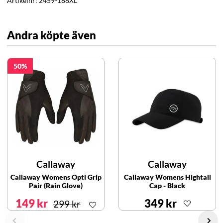
Artikelnr:
2459-188XL
Andra köpte även
50
Callaway
Callaway
Callaway Womens Opti Grip
Callaway Womens Hightail
Pair (Rain Glove)
Cap - Black
149 kr
349 kr
299 kr