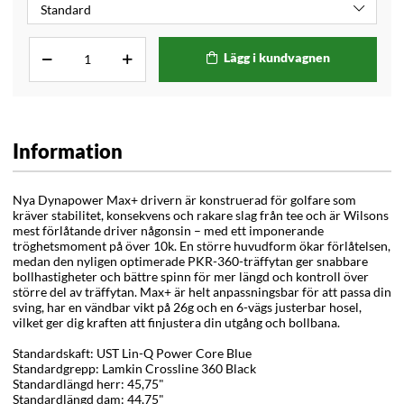
Lägg i kundvagnen
Information
Nya Dynapower Max+ drivern är konstruerad för golfare som
kräver stabilitet, konsekvens och rakare slag från tee och är Wilsons
mest förlåtande driver någonsin – med ett imponerande
tröghetsmoment på över 10k. En större huvudform ökar förlåtelsen,
medan den nyligen optimerade PKR-360-träffytan ger snabbare
bollhastigheter och bättre spinn för mer längd och kontroll över
större del av träffytan. Max+ är helt anpassningsbar för att passa din
sving, har en vändbar vikt på 26g och en 6-vägs justerbar hosel,
vilket ger dig kraften att finjustera din utgång och bollbana.
Standardskaft: UST Lin-Q Power Core Blue
Standardgrepp: Lamkin Crossline 360 Black
Standardlängd herr: 45,75"
Standardlängd dam: 44,75"