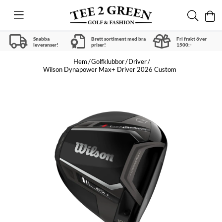
Snabba
Brett sortiment med bra
Fri frakt över
leveranser!
priser!
1500:-
Hem
Golfklubbor
Driver
Wilson Dynapower Max+ Driver 2026 Custom