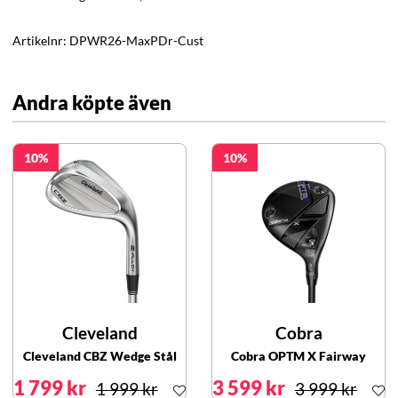
Artikelnr:
DPWR26-MaxPDr-Cust
Andra köpte även
10
10
Cleveland
Cobra
Cleveland CBZ Wedge Stål
Cobra OPTM X Fairway
1 799 kr
3 599 kr
1 999 kr
3 999 kr