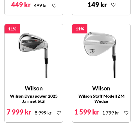
449 kr
149 kr
499 kr
11
11
Wilson
Wilson
Wilson Dynapower 2025
Wilson Staff Modell ZM
Järnset Stål
Wedge
7 999 kr
1 599 kr
8 999 kr
1 799 kr