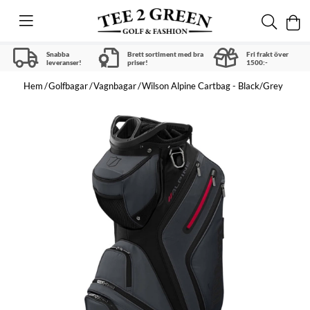
Snabba
Brett sortiment med bra
Fri frakt över
leveranser!
priser!
1500:-
Hem
Golfbagar
Vagnbagar
Wilson Alpine Cartbag - Black/Grey