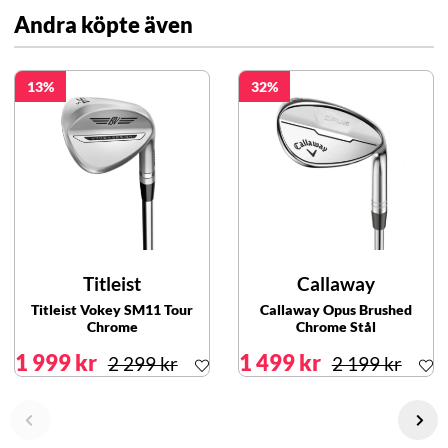
Andra köpte även
13
32
Titleist
Callaway
Titleist Vokey SM11 Tour
Callaway Opus Brushed
Chrome
Chrome Stål
1 999 kr
1 499 kr
2 299 kr
2 199 kr