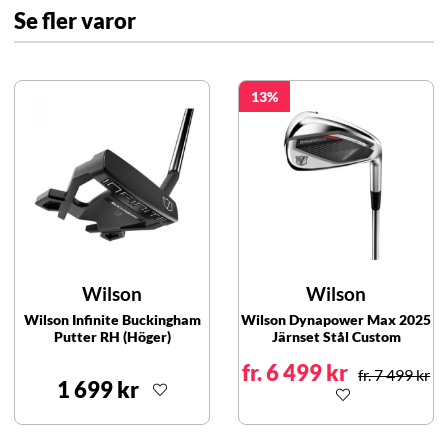
Se fler varor
13
Wilson
Wilson
Wilson Infinite Buckingham
Wilson Dynapower Max 2025
Putter RH (Höger)
Järnset Stål Custom
fr. 6 499 kr
fr. 7 499 kr
1 699 kr