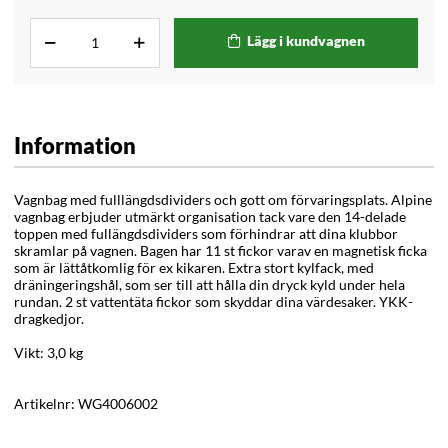
Lägg i kundvagnen
Information
Vagnbag med fulllängdsdividers och gott om förvaringsplats. Alp
ine
vagnbag erbjuder utmärkt organisation tack vare den 14-delade
toppen med fullängdsdividers som förhindrar att dina klubbor
skramlar på vagnen. Bagen har 11 st fickor varav en magnetisk ficka
som är lättåtkomlig för ex kikaren. Extra stort kylfack, med
dräningeringshål, som ser till att hålla din dryck kyld under hela
rundan. 2 st vattentäta fickor som skyddar dina värdesaker. YKK-
dragkedjor.
Vikt: 3,0 kg
Artikelnr:
WG4006002