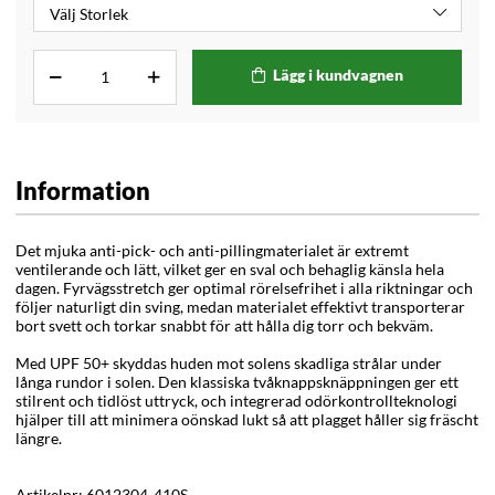
Lägg i kundvagnen
Information
Det mjuka anti-pick- och anti-pillingmaterialet är extremt
ventilerande och lätt, vilket ger en sval och behaglig känsla hela
dagen. Fyrvägsstretch ger optimal rörelsefrihet i alla riktningar och
följer naturligt din sving, medan materialet effektivt transporterar
bort svett och torkar snabbt för att hålla dig torr och bekväm.
Med UPF 50+ skyddas huden mot solens skadliga strålar under
långa rundor i solen. Den klassiska tvåknappsknäppningen ger ett
stilrent och tidlöst uttryck, och integrerad odörkontrollteknologi
hjälper till att minimera oönskad lukt så att plagget håller sig fräscht
längre.
Artikelnr:
6012304-410S