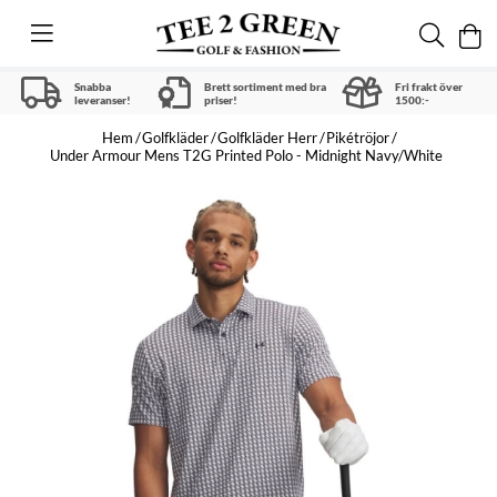
Snabba
Brett sortiment med bra
Fri frakt över
leveranser!
priser!
1500:-
Hem
Golfkläder
Golfkläder Herr
Pikétröjor
Under Armour Mens T2G Printed Polo - Midnight Navy/White