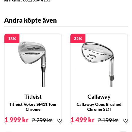
Andra köpte även
13
32
Titleist
Callaway
Titleist Vokey SM11 Tour
Callaway Opus Brushed
Chrome
Chrome Stål
1 999 kr
1 499 kr
2 299 kr
2 199 kr