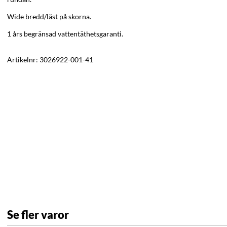
Wide bredd/läst på skorna.
1 års begränsad vattentäthetsgaranti.
Artikelnr:
3026922-001-41
Se fler varor