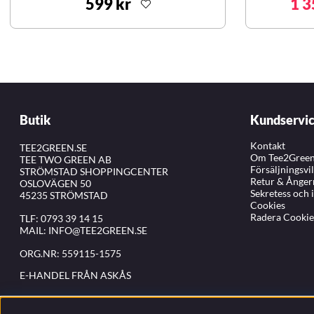
599 kr
1 3
Butik
Kundservi
Kontakt
TEE2GREEN.SE
Om Tee2Gree
TEE TWO GREEN AB
Försäljningsvi
STRÖMSTAD SHOPPINGCENTER
Retur & Ånger
OSLOVÄGEN 50
Sekretess och 
45235 STRÖMSTAD
Cookies
Radera Cookie
TLF:
0793 39 14 15
MAIL:
INFO@TEE2GREEN.SE
ORG.NR: 559115-1575
E-HANDEL FRÅN ASKÅS