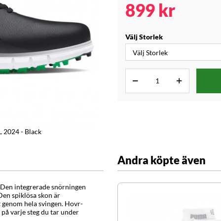
899
kr
Välj Storlek
 2024 - Black
Andra köpte även
t. Den integrerade snörningen
 Den spiklösa skon är
et genom hela svingen. Hovr-
på varje steg du tar under