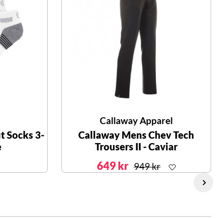
Callaway Apparel
t Socks 3-
Callaway Mens Chev Tech
e
Trousers II - Caviar
649 kr
949 kr