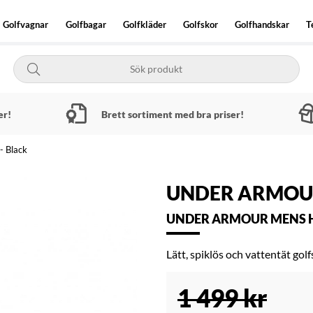
Golfvagnar
Golfbagar
Golfkläder
Golfskor
Golfhandskar
T
er!
Brett sortiment med bra priser!
 Black
UNDER ARMOU
UNDER ARMOUR MENS HO
Lätt, spiklös och vattentät golf
1 499
kr