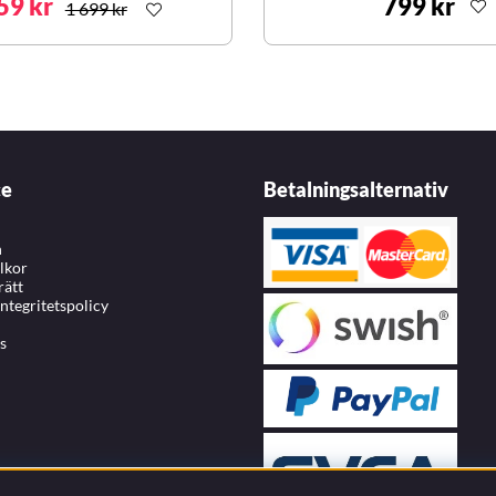
59 kr
799 kr
1 699 kr
ce
Betalningsalternativ
n
llkor
rätt
integritetspolicy
s