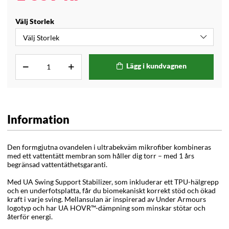
Välj Storlek
Lägg i kundvagnen
Information
Den formgjutna ovandelen i ultrabekväm mikrofiber kombineras
med ett vattentätt membran som håller dig torr – med 1 års
begränsad vattentäthetsgaranti.
Med UA Swing Support Stabilizer, som inkluderar ett TPU-hälgrepp
och en underfotsplatta, får du biomekaniskt korrekt stöd och ökad
kraft i varje sving. Mellansulan är inspirerad av Under Armours
logotyp och har UA HOVR™-dämpning som minskar stötar och
återför energi.