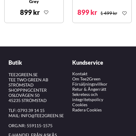
Grey
899 kr
899 kr
1 499 kr
Butik
Kundservice
Kontakt
TEE2GREEN.SE
Om Tee2Green
TEE TWO GREEN AB
Försäljningsvillkor
STRÖMSTAD
Retur & Ångerrätt
SHOPPINGCENTER
Sekretess och
OSLOVÄGEN 50
integritetspolicy
45235 STRÖMSTAD
Cookies
Radera Cookies
TLF:
0793 39 14 15
MAIL:
INFO@TEE2GREEN.SE
ORG.NR: 559115-1575
E-HANDEL FRÅN ASKÅS