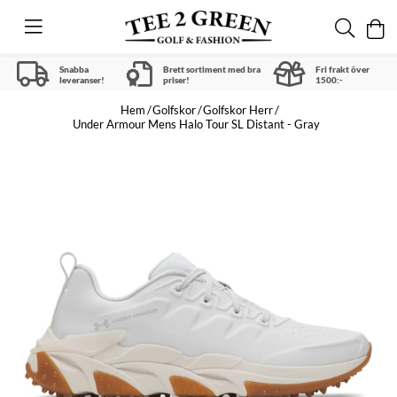
Snabba
Brett sortiment med bra
Fri frakt över
leveranser!
priser!
1500:-
Hem
Golfskor
Golfskor Herr
Under Armour Mens Halo Tour SL Distant - Gray