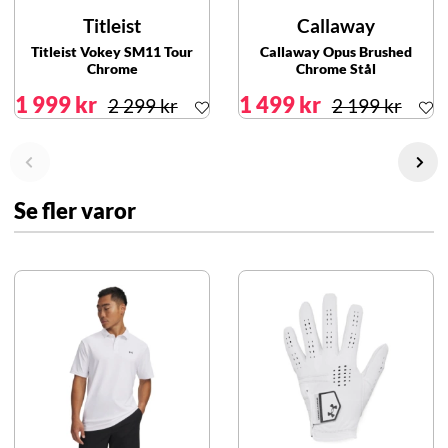
Titleist
Callaway
Titleist Vokey SM11 Tour
Callaway Opus Brushed
Chrome
Chrome Stål
1 999 kr
1 499 kr
2 299 kr
2 199 kr
Se fler varor