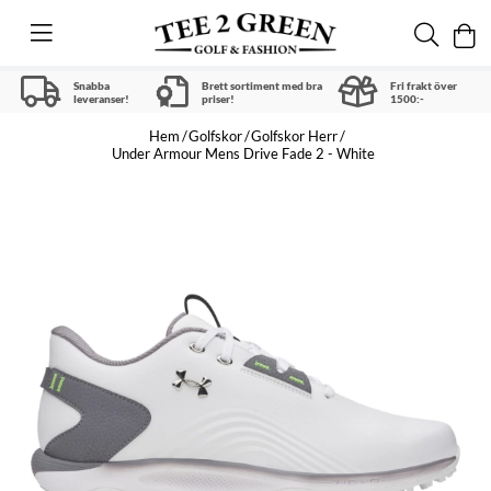
Snabba
Brett sortiment med bra
Fri frakt över
leveranser!
priser!
1500:-
Hem
Golfskor
Golfskor Herr
Under Armour Mens Drive Fade 2 - White