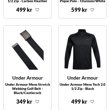
1/2 Zip - Carbon Heather
Pique Polo - Titanium/White
499 kr
599 kr
Under Armour
Under Armour
Under Armour Mens Stretch
Under Armour Mens Tech 2.0
Webbing Golf Belt -
1/2 Zip - Black
Black/Castlerock
349 kr
499 kr