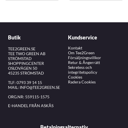
Butik
Kundservice
Kontakt
TEE2GREEN.SE
Om Tee2Green
TEE TWO GREEN AB
Försäljningsvillkor
STRÖMSTAD
Retur & Ångerrätt
SHOPPINGCENTER
Sekretess och
OSLOVÄGEN 50
integritetspolicy
45235 STRÖMSTAD
Cookies
Radera Cookies
TLF:
0793 39 14 15
MAIL:
INFO@TEE2GREEN.SE
ORG.NR: 559115-1575
E-HANDEL FRÅN ASKÅS
Betalningsalternativ