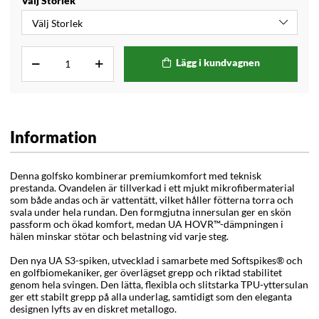
Välj Storlek
Lägg i kundvagnen
Information
Denna golfsko kombinerar premiumkomfort med teknisk
prestanda. Ovandelen är tillverkad i ett mjukt mikrofibermaterial
som både andas och är vattentätt, vilket håller fötterna torra och
svala under hela rundan. Den formgjutna innersulan ger en skön
passform och ökad komfort, medan UA HOVR™-dämpningen i
hälen minskar stötar och belastning vid varje steg.
Den nya UA S3-spiken, utvecklad i samarbete med Softspikes® och
en golfbiomekaniker, ger överlägset grepp och riktad stabilitet
genom hela svingen. Den lätta, flexibla och slitstarka TPU-yttersulan
ger ett stabilt grepp på alla underlag, samtidigt som den eleganta
designen lyfts av en diskret metallogo.