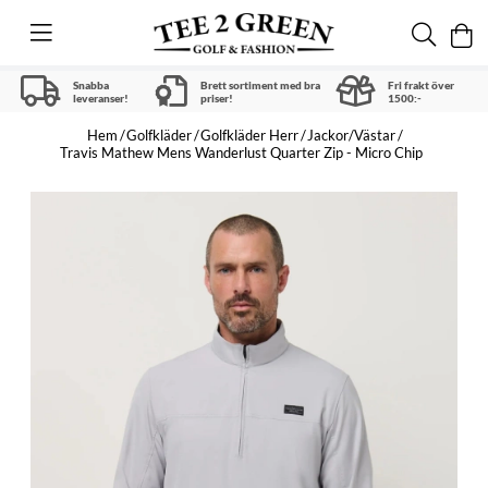
Snabba
Brett sortiment med bra
Fri frakt över
leveranser!
priser!
1500:-
Hem
Golfkläder
Golfkläder Herr
Jackor/Västar
Travis Mathew Mens Wanderlust Quarter Zip - Micro Chip