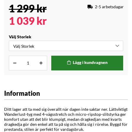
1 299
kr
2-5 arbetsdagar
1 039
kr
Välj Storlek
Lägg i kundvagnen
Information
Ditt lager att ta med sig överallt när dagen inte saktar ner. Lättviktigt
Wanderlust-tyg med 4-vägsstretch och micro-ripstop-slitstyrka ger
komfort utan att det blir klumpigt, medan dragkedjan med kvarts
dragkedja gör den enkel att ta på sig och hålla sig i rörelse. Byggd för
prestanda, stilen är perfekt för vardagsbruk.