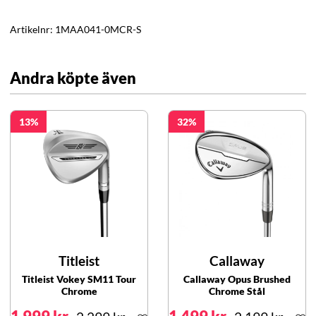
Artikelnr:
1MAA041-0MCR-S
Andra köpte även
13
32
Titleist
Callaway
Titleist Vokey SM11 Tour
Callaway Opus Brushed
Chrome
Chrome Stål