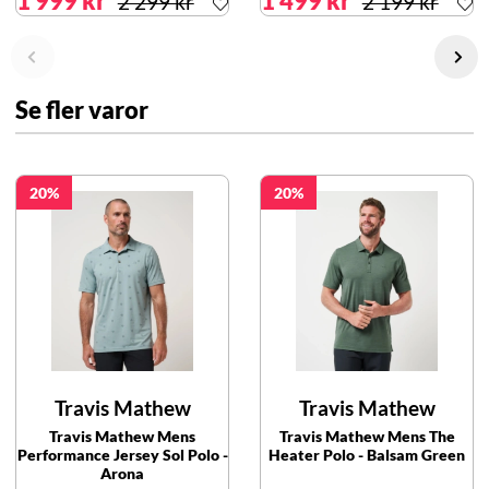
1 999 kr
1 499 kr
2 299 kr
2 199 kr
Se fler varor
20
20
Travis Mathew
Travis Mathew
Travis Mathew Mens
Travis Mathew Mens The
Performance Jersey Sol Polo -
Heater Polo - Balsam Green
Arona