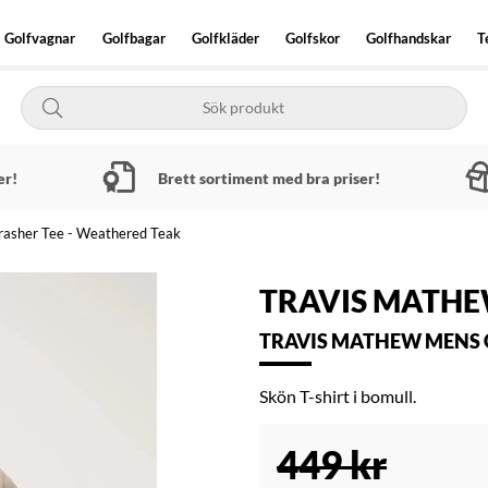
Golfvagnar
Golfbagar
Golfkläder
Golfskor
Golfhandskar
T
er!
Brett sortiment med bra priser!
asher Tee - Weathered Teak
TRAVIS MATH
TRAVIS MATHEW MENS G
Skön T-shirt i bomull.
449
kr