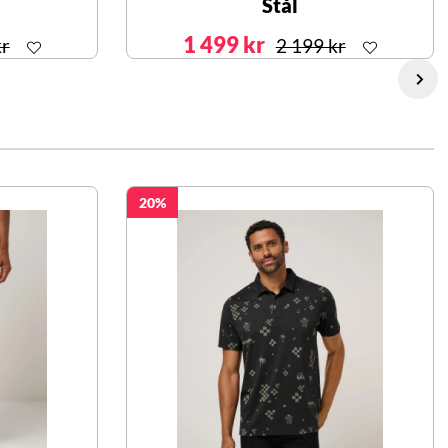
Stål
1 499 kr
kr
2 199 kr
20