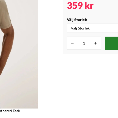
359
kr
Välj Storlek
athered Teak