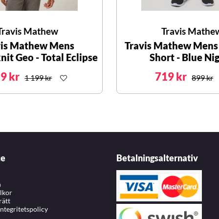
Travis Mathew
Travis Mathe
vis Mathew Mens
Travis Mathew Mens 
it Geo - Total Eclipse
Short - Blue Ni
9 kr
719 kr
1 199 kr
899 kr
ce
Betalningsalternativ
n
llkor
rätt
integritetspolicy