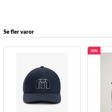
Se fler varor
20