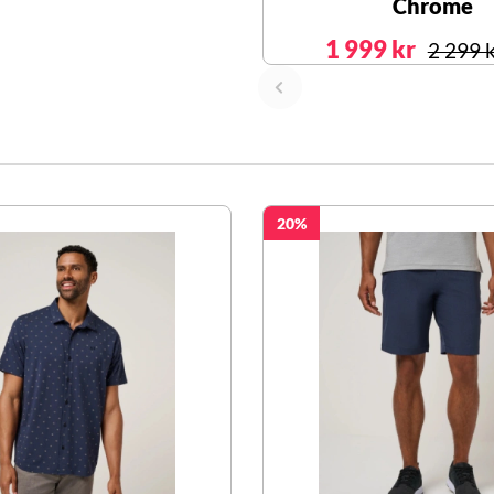
Chrome
1 999 kr
2 299 
20