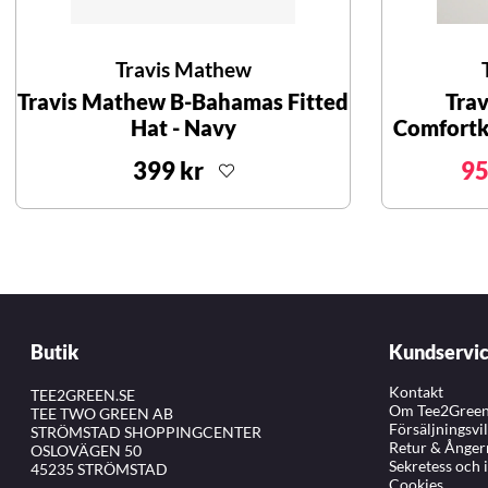
Travis Mathew
Travis Mathew B-Bahamas Fitted
Tra
Hat - Navy
Comfortkn
399 kr
95
Butik
Kundservi
Kontakt
TEE2GREEN.SE
Om Tee2Gree
TEE TWO GREEN AB
Försäljningsvi
STRÖMSTAD SHOPPINGCENTER
Retur & Ånger
OSLOVÄGEN 50
Sekretess och 
45235 STRÖMSTAD
Cookies