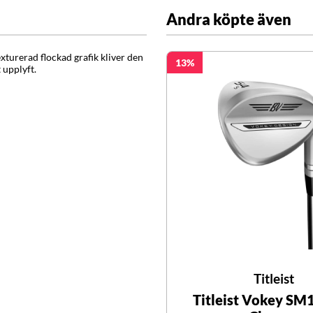
Andra köpte även
xturerad flockad grafik kliver den
13
 upplyft.
Titleist
Titleist Vokey SM