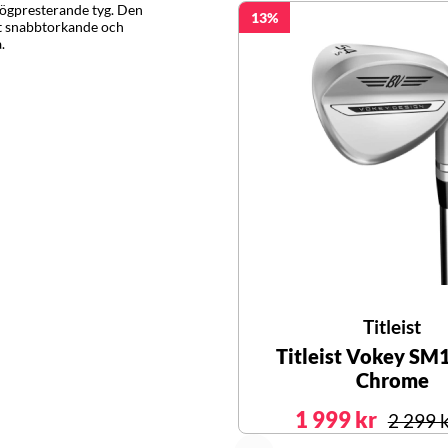
ögpresterande tyg. Den
13
et snabbtorkande och
.
Titleist
Titleist Vokey SM
Chrome
1 999 kr
2 299 