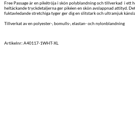
Free Passage är en pikétröja i skön polyblandning och tillverkad
i
ett
h
h
eltäckande tryckdetaljerna ger pikéen en skön avslappnad attityd. D
fuktavledande stretchiga tyger ger dig en slitstark och ultramjuk känsla
Tillverkat av en polyester-, bomulls-, elastan- och nylonblandning
Artikelnr:
A40117-1WHT-XL