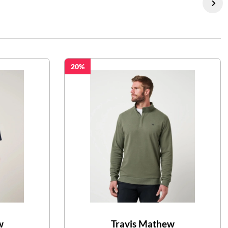
20
w
Travis Mathew