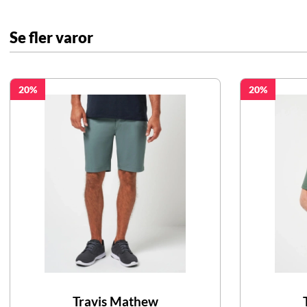
Se fler varor
20
20
Travis Mathew