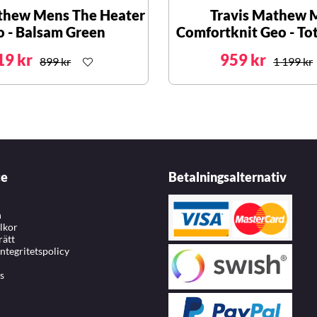
thew Mens The Heater
Travis Mathew 
o - Balsam Green
Comfortknit Geo - Tot
19 kr
959 kr
899 kr
1 199 kr
ce
Betalningsalternativ
n
llkor
rätt
integritetspolicy
s