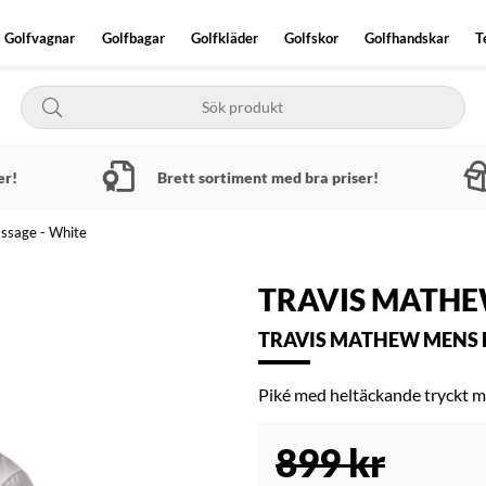
Golfvagnar
Golfbagar
Golfkläder
Golfskor
Golfhandskar
T
er!
Brett sortiment med bra priser!
ssage - White
TRAVIS MATH
TRAVIS MATHEW MENS F
Piké med heltäckande tryckt m
899
kr