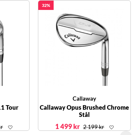
32
Callaway
11 Tour
Callaway Opus Brushed Chrome
Stål
1 499 kr
kr
2 199 kr