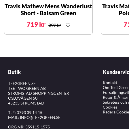
Travis Mathew Mens Wanderlust
Travis Ma
Short - Balsam Green
Pol
719 kr
7
899 kr
Butik
Kundservi
Kontakt
TEE2GREEN.SE
Om Tee2Gree
TEE TWO GREEN AB
Försäljningsvi
STRÖMSTAD SHOPPINGCENTER
Retur & Ånger
OSLOVÄGEN 50
Sekretess och 
45235 STRÖMSTAD
Cookies
Radera Cookie
TLF:
0793 39 14 15
MAIL:
INFO@TEE2GREEN.SE
ORG.NR: 559115-1575