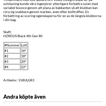
sulslipning kunde våra ingenjörer ytterligare förbättra sulan med
variabel bounce genom att plana av bakkanten så att klubban kan
röra sig snabbare genom marken, även efter bollträffen. En
förbättring av scoring-egenskaperna för en av de längsta klubborna
i din bag.
Skaft:
HZRDUS Black 4th Gen 80
#Nummer
Loft
#1
16°
#2
18°
#3
20°
#4
22°
Artikelnr:
558ULGR3
Andra köpte även