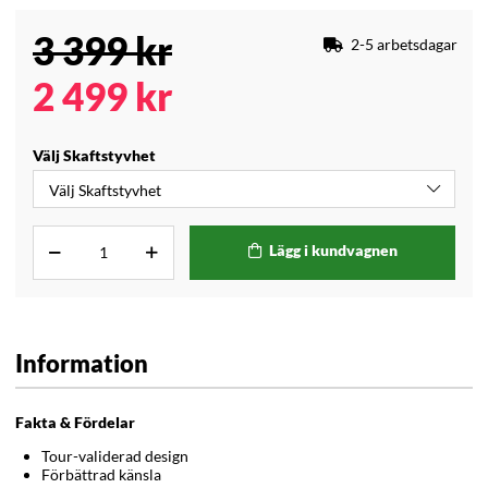
3 399
kr
2-5 arbetsdagar
2 499
kr
Välj Skaftstyvhet
Lägg i kundvagnen
Information
Fakta & Fördelar
Tour-validerad design
Förbättrad känsla