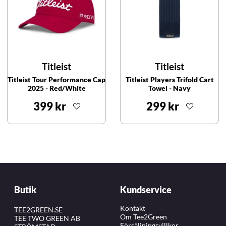
Titleist
Titleist
Titleist Tour Performance Cap
Titleist Players Trifold Cart
2025 - Red/White
Towel - Navy
399 kr
299 kr
Butik
Kundservice
Kontakt
TEE2GREEN.SE
Om Tee2Green
TEE TWO GREEN AB
Försäljningsvillkor