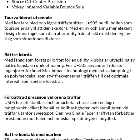
Större Off-Center Precision
Vokey-infuerad Variable Bounce Sula
Tourvaliderat utseende
Med kortare blad och lägre träffyta sitter U•505 nu till bollen som
tourspelarna vill att den ska göra. Med en ny och ännu mer elegant
design finns inget som distraherar dig från att slå exakt den typ av
slag som situationen dikterar.
Bättre känsla
Med längd som första prioritet för en utility-klubba är utveckling av
bättre känsla en unik utmaning. För U•505 använder Titleists
ingenjörer förfinad Max Impact Technology med extra dämpning i
en polymerdekal som styr frekvenserna i träffen till det optimala
intervall som spelare föredrar.
Förbättrad precision vid orena träffar
U505 har ett stabilare och omarbetat chassi samt en lägre
tyngdpunkt, vilket bibehåller bollhastigheten och stabiliteten vid
träffar utanför sweetspot. Den nya Single Taper-träffytan förbättrar
prestandan mot hälen och minskar spridningen i längdled.
Bättre kontakt med marken
Tillsammans med tourspelare och Vokey Designs experter på