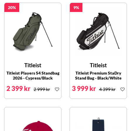
20
9
Titleist
Titleist
Titleist Players S4 Standbag
Titleist Premium StaDry
2026 - Cypress/Black
Stand Bag - Black/White
2 399 kr
3 999 kr
2 999 kr
4 399 kr