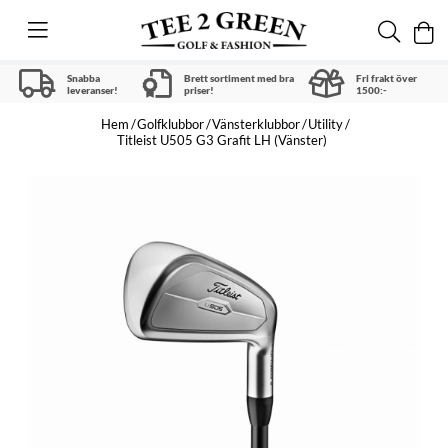
Snabba
Brett sortiment med bra
Fri frakt över
leveranser!
priser!
1500:-
Hem
Golfklubbor
Vänsterklubbor
Utility
Titleist U505 G3 Grafit LH (Vänster)