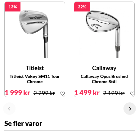
13
32
Titleist
Callaway
Titleist Vokey SM11 Tour
Callaway Opus Brushed
Chrome
Chrome Stål
1 999 kr
1 499 kr
2 299 kr
2 199 kr
Se fler varor