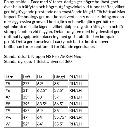
En ny, smidd L-Face med V-taper-design ger högre bollhastighet
över hela träffytan och högre utgångsvinkel vid tunna träffar, vilket
ger högtflygande prestanda och enastående längd.? Förbättrad Max
Impact Technology ger mer konsekvent carry och spridning medan
mer aggressiva grooves i korta järn och mellanjärn ger bättre
spinnkontroll i alla lägen – vilket hjälper dig att träffa green och få
stopp på bollen vid flaggan. Delad tungsten med hög densitet ger
optimal tyngdpunktsplacering med god stabilitet i en kompakt
profil. Detta ger konsekvent carry och bättre kontroll över
bollbanan för exceptionellt förlåtande egenskaper.
Standardskaft:
Nippon NS Pro 750GH Neo
Standardgrepp: Titleist Universal 360
Järn
Loft
Lie
Längd
RH/LH
#5
27°
62°
38"
RH/LH
#6
31°
62.5°
37.5"
RH/LH
#7
35
°
63°
37"
RH/LH
#8
39
°
63.5°
36.5"
RH/LH
#9
43
°
64°
36"
RH/LH
Pw
47
°
64°
35.75"
RH/LH
W
52°
64°
35.5"
RH/LH