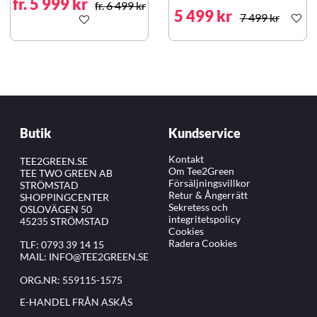
fr. 5 999 kr
fr. 6 499 kr
5 499 kr
7 499 kr
Butik
Kundservice
Kontakt
TEE2GREEN.SE
Om Tee2Green
TEE TWO GREEN AB
Försäljningsvillkor
STRÖMSTAD
Retur & Ångerrätt
SHOPPINGCENTER
Sekretess och
OSLOVÄGEN 50
integritetspolicy
45235 STRÖMSTAD
Cookies
Radera Cookies
TLF:
0793 39 14 15
MAIL:
INFO@TEE2GREEN.SE
ORG.NR: 559115-1575
E-HANDEL FRÅN ASKÅS