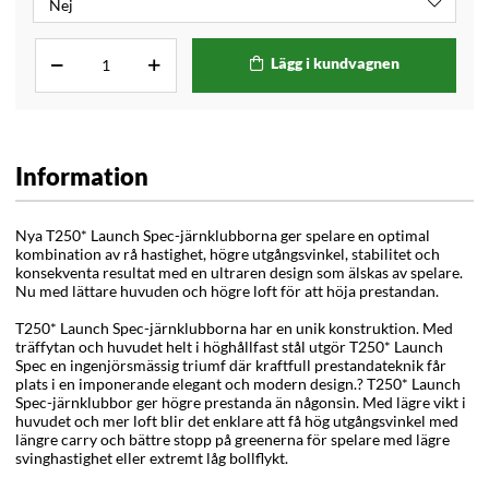
Lägg i kundvagnen
Information
Nya T250* Launch Spec-järnklubborna ger spelare en optimal
kombination av rå hastighet, högre utgångsvinkel, stabilitet och
konsekventa resultat med en ultraren design som älskas av spelare.
Nu med lättare huvuden och högre loft för att höja prestandan.
T250* Launch Spec-järnklubborna har en unik konstruktion. Med
träffytan och huvudet helt i höghållfast stål utgör T250* Launch
Spec en ingenjörsmässig triumf där kraftfull prestandateknik får
plats i en imponerande elegant och modern design.? T250* Launch
Spec-järnklubbor ger högre prestanda än någonsin. Med lägre vikt i
huvudet och mer loft blir det enklare att få hög utgångsvinkel med
längre carry och bättre stopp på greenerna för spelare med lägre
svinghastighet eller extremt låg bollflykt.