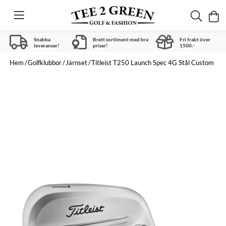
Snabba
Brett sortiment med bra
Fri frakt över
leveranser!
priser!
1500:-
Hem
Golfklubbor
Järnset
Titleist T250 Launch Spec 4G Stål Custom