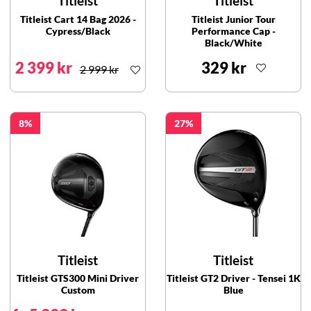
Titleist
Titleist
Titleist Cart 14 Bag 2026 -
Titleist Junior Tour
Cypress/Black
Performance Cap -
Black/White
2 399 kr
329 kr
2 999 kr
8
27
Titleist
Titleist
Titleist GTS300 Mini Driver
Titleist GT2 Driver - Tensei 1K
Custom
Blue