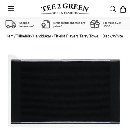
Snabba
Brett sortiment med bra
Fri frakt över
leveranser!
priser!
1500:-
Hem
Tillbehör
Handdukar
Titleist Players Terry Towel - Black/White