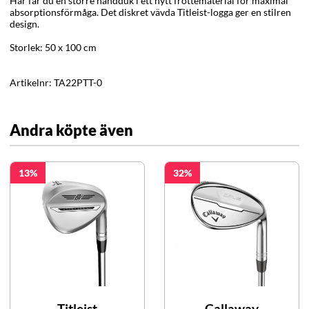
Här får du en större handduk i ett nytt frottématerial för maximal
absorptionsförmåga. Det diskret vävda Titleist-logga ger en stilren
design.
Storlek: 50 x 100 cm
Artikelnr:
TA22PTT-0
Andra köpte även
13
32
Titleist
Callaway