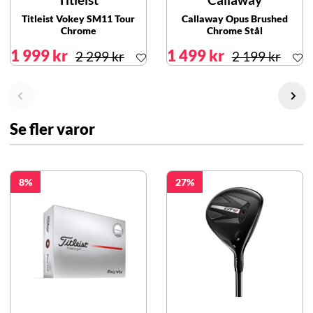
Titleist Vokey SM11 Tour
Callaway Opus Brushed
Chrome
Chrome Stål
1 999 kr
1 499 kr
2 299 kr
2 199 kr
Se fler varor
8
27