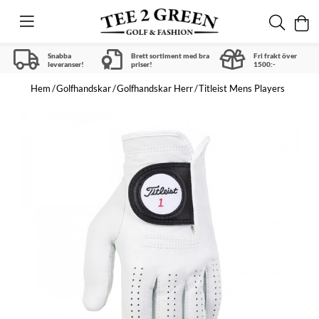
Snabba
Brett sortiment med bra
Fri frakt över
leveranser!
priser!
1500:-
Hem
Golfhandskar
Golfhandskar Herr
Titleist Mens Players