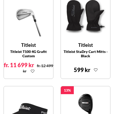
Titleist
Titleist
Titleist T100 4G Grafit
Titleist StaDry Cart Mitts -
Custom
Black
fr. 11 699 kr
fr. 12 499
599 kr
kr
13