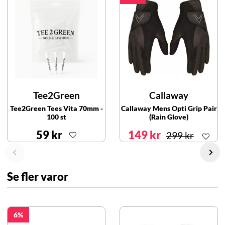
Tee2Green
Callaway
Tee2Green Tees Vita 70mm -
Callaway Mens Opti Grip Pair
100 st
(Rain Glove)
59 kr
149 kr
299 kr
Se fler varor
6