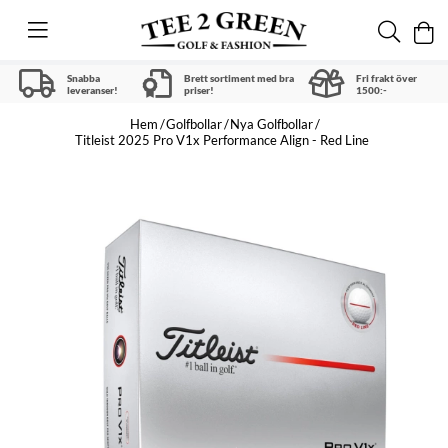
Snabba
Brett sortiment med bra
Fri frakt över
leveranser!
priser!
1500:-
Hem
Golfbollar
Nya Golfbollar
Titleist 2025 Pro V1x Performance Align - Red Line