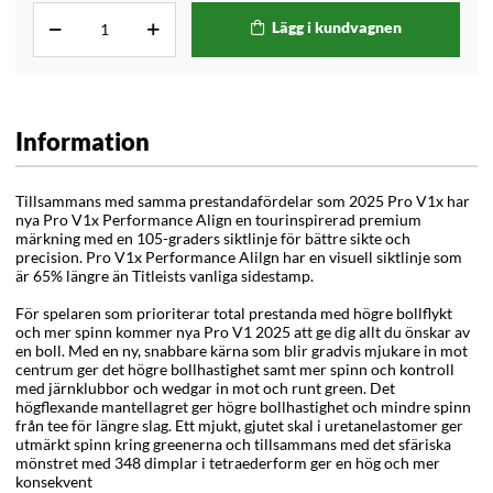
Lägg i kundvagnen
Information
Tillsammans med samma prestandafördelar som 2025 Pro V1x har
nya
Pro V1
x
Performance
Align en tourinspirerad premium
märkning med en 105-graders siktlinje
för bättre sikte och
precision.
Pro V1
x
Performance
Alilgn har en visuell siktlinje som
är 65% längre än Titleists vanliga sidestamp.
För spelaren som prioriterar total prestanda med högre bollflykt
och mer spinn kommer nya Pro V1 2025 att ge dig allt du önskar av
en boll. Med en ny, snabbare kärna som blir gradvis mjukare in mot
centrum ger det högre bollhastighet samt mer spinn och kontroll
med järnklubbor och wedgar in mot och runt green. Det
högflexande mantellagret ger högre bollhastighet och mindre spinn
från tee för längre slag. Ett mjukt, gjutet skal i uretanelastomer ger
utmärkt spinn kring greenerna och tillsammans med det sfäriska
mönstret med 348 dimplar i tetraederform ger en hög och mer
konsekvent