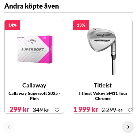
Andra köpte även
14
13
Callaway
Titleist
Callaway Supersoft 2025 -
Titleist Vokey SM11 Tour
Pink
Chrome
299 kr
1 999 kr
349 kr
2 299 kr