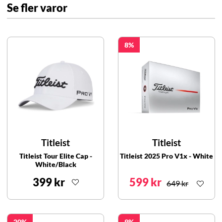
Se fler varor
8
Titleist
Titleist
Titleist Tour Elite Cap -
Titleist 2025 Pro V1x - White
White/Black
399 kr
599 kr
649 kr
20
9