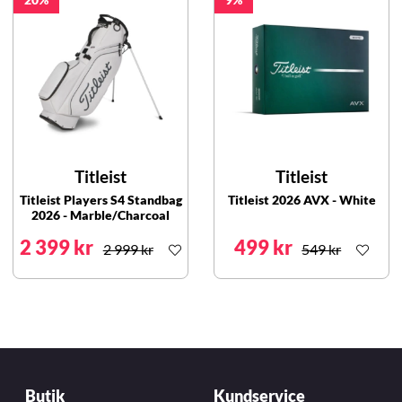
Titleist
Titleist
Titleist Players S4 Standbag
Titleist 2026 AVX - White
2026 - Marble/Charcoal
2 399 kr
499 kr
2 999 kr
549 kr
Butik
Kundservice