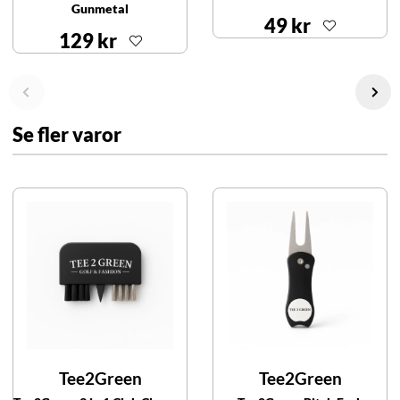
Gunmetal
49 kr
129 kr
Se fler varor
Tee2Green
Tee2Green