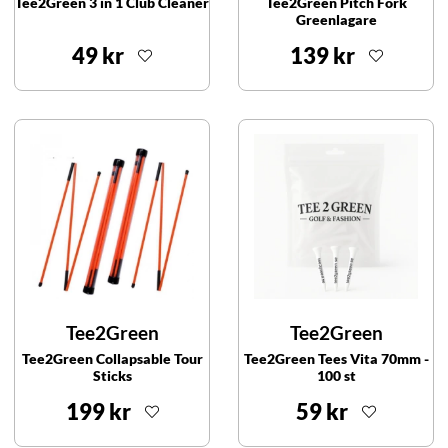
Tee2Green 3 in 1 Club Cleaner
Tee2Green Pitch Fork
Greenlagare
49 kr
139 kr
Tee2Green
Tee2Green
Tee2Green Collapsable Tour
Tee2Green Tees Vita 70mm -
Sticks
100 st
199 kr
59 kr