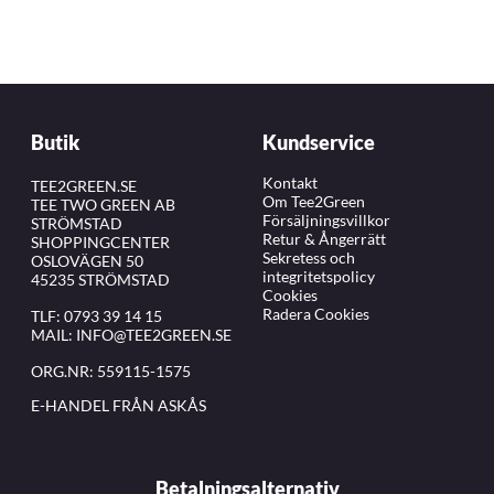
Butik
Kundservice
Kontakt
TEE2GREEN.SE
Om Tee2Green
TEE TWO GREEN AB
Försäljningsvillkor
STRÖMSTAD
Retur & Ångerrätt
SHOPPINGCENTER
Sekretess och
OSLOVÄGEN 50
integritetspolicy
45235 STRÖMSTAD
Cookies
Radera Cookies
TLF:
0793 39 14 15
MAIL:
INFO@TEE2GREEN.SE
ORG.NR: 559115-1575
E-HANDEL FRÅN ASKÅS
Betalningsalternativ