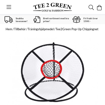
Snabba
Brett sortiment med bra
Fri frakt över
leveranser!
priser!
1500:-
Hem
Tillbehör
Träningshjälpmedel
Tee2Green Pop-Up Chippingnet