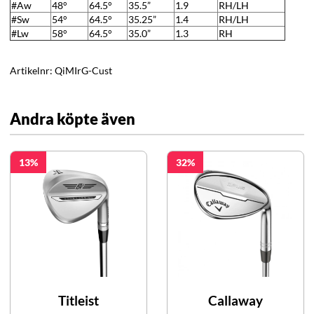
#Aw
48°
64.5°
35.5”
1.9
RH/LH
#Sw
54°
64.5°
35.25”
1.4
RH/LH
#Lw
58°
64.5°
35.0”
1.3
RH
Artikelnr:
QiMIrG-Cust
Andra köpte även
13
32
Titleist
Callaway