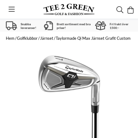
Snabba
Brett sortiment med bra
Fri frakt över
leveranser!
priser!
1500:-
Hem
Golfklubbor
Järnset
Taylormade Qi Max Järnset Grafit Custom