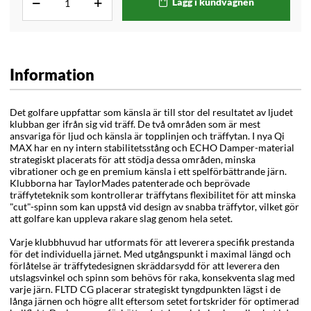
Lägg i kundvagnen
Information
Det golfare uppfattar som känsla är till stor del resultatet av ljudet
klubban ger ifrån sig vid träff. De två områden som är mest
ansvariga för ljud och känsla är topplinjen och träffytan. I nya Qi
MAX har en ny intern stabilitetsstång och ECHO Damper-material
strategiskt placerats för att stödja dessa områden, minska
vibrationer och ge en premium känsla i ett spelförbättrande järn.
Klubborna har TaylorMades patenterade och beprövade
träffyteteknik som kontrollerar träffytans flexibilitet för att minska
"cut"-spinn som kan uppstå vid design av snabba träffytor, vilket gör
att golfare kan uppleva rakare slag genom hela setet.
Varje klubbhuvud har utformats för att leverera specifik prestanda
för det individuella järnet. Med utgångspunkt i maximal längd och
förlåtelse är träffytedesignen skräddarsydd för att leverera den
utslagsvinkel och spinn som behövs för raka, konsekventa slag med
varje järn. FLTD CG placerar strategiskt tyngdpunkten lägst i de
långa järnen och högre allt eftersom setet fortskrider för optimerad