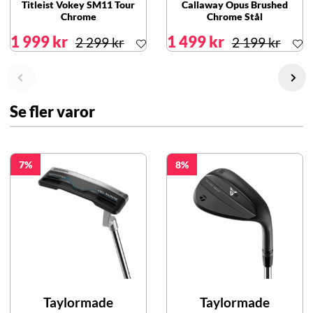
Titleist Vokey SM11 Tour
Callaway Opus Brushed
Chrome
Chrome Stål
1 999 kr
1 499 kr
2 299 kr
2 199 kr
Se fler varor
7
8
Taylormade
Taylormade