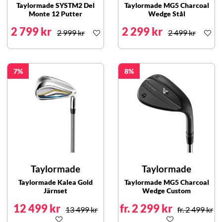
Taylormade SYSTM2 Del
Taylormade MG5 Charcoal
Monte 12 Putter
Wedge Stål
2 799 kr
2 299 kr
2 999 kr
2 499 kr
7
8
Taylormade
Taylormade
Taylormade Kalea Gold
Taylormade MG5 Charcoal
Järnset
Wedge Custom
12 499 kr
fr. 2 299 kr
13 499 kr
fr. 2 499 kr