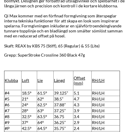
bollflykt. Designen ger förbättrad utslagsvinkel och spelbarhet i de
långa järnen och precision och kontroll i de kortare klubborna.
Qi Max kommer med en förfinad formgivning som återspeglar
interna tekniska funktioner för att skapa en look som inspirerar
spelarna. Formgivningen inkluderar en självförtroendeingivande
tunnare topplinje och en bladlängd som smälter sömlöst samman
med en reducerad offset på hosel.
Skaft:
REAX by KBS 75 (Stiff), 65 (Regular) & 55 (Lite)
Grepp: SuperStroke Crossline 360 Black 47g
Offset
Klubba
Loft
Lie
Längd
RH/LH
(mm)
#4
18.5°
61.5°
39.125”
5.1
RH/LH
#5
21°
62°
38.5”
4.7
RH/LH
#6
24°
62.5°
37.88”
4.3
RH/LH
#7
28°
63°
37.25”
3.9
RH/LH
#8
32.5°
63.5°
36.75
3.4
RH/LH
#9
37°
64°
36.25”
2.9
RH/LH
#P
42.5°
64.5°
35.75”
2.4
RH/LH